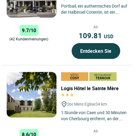
Portbail, ein authentisches Dorf auf
der Halbinsel Cotentin, ist ein
absolutes Muss für alle, die wilde
und unberührte...
Ab
9.7/10
109.81
USD
(42 Kundenmeinungen)
Entdecken Sie
Logis Hôtel le Sainte Mère
Ste Mere Eglise
34 km
1 Stunde von Caen und 30 Minuten
von Cherbourg entfernt, an der
Ausfahrt der N13 empfängt Sie
unser Betrieb in
Ab
8.6/10