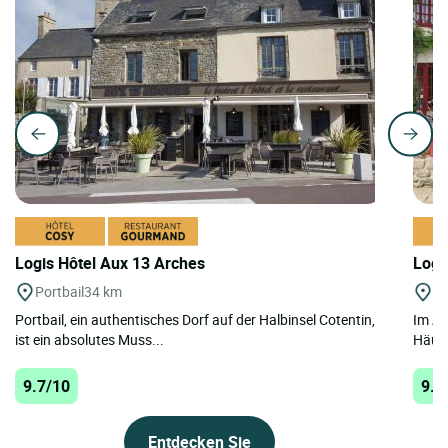
Logis Hôtel Aux 13 Arches
Logi
Portbail
34 km
St
Portbail, ein authentisches Dorf auf der Halbinsel Cotentin,
Im Är
ist ein absolutes Muss...
Häuse
9.7/10
9.5
Entdecken Sie