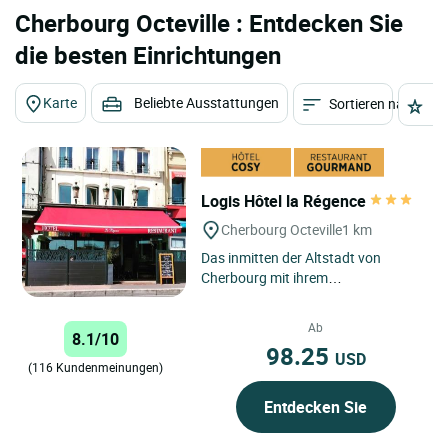
Cherbourg Octeville : Entdecken Sie
die besten Einrichtungen
Karte
Beliebte Ausstattungen
Sortieren nach
St
Logis Hôtel la Régence
Cherbourg Octeville
1 km
Das inmitten der Altstadt von
Cherbourg mit ihrem
wunderschönen Jachthafen
gelegene Hotel „La Régence“ stellt
Ab
8.1/10
einen...
98.25
USD
(116 Kundenmeinungen)
Entdecken Sie