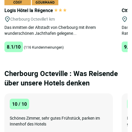
Logis Hôtel la Régence
Cit'
Cherbourg Octeville
1 km
Ch
Das inmitten der Altstadt von Cherbourg mit ihrem
Das H
wunderschönen Jachthafen gelegene...
Ratha
8.1/10
9.1
(116 Kundenmeinungen)
Cherbourg Octeville : Was Reisende
über unsere Hotels denken
10 / 10
1
Schönes Zimmer, sehr gutes Frühstück, parken im
Ex
Innenhof des Hotels
ga