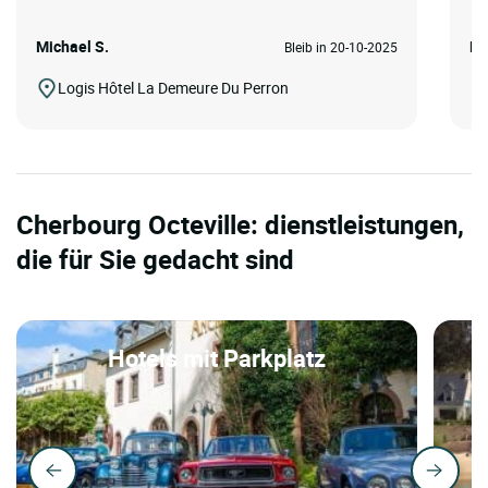
Michael S.
Mi
Bleib in 20-10-2025
Logis Hôtel La Demeure Du Perron
Cherbourg Octeville: dienstleistungen,
die für Sie gedacht sind
Hotels mit Parkplatz