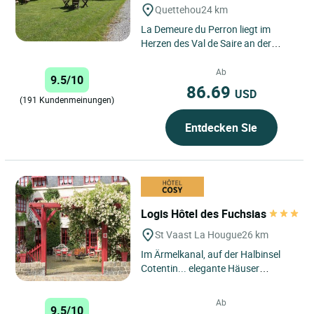
Quettehou
24 km
La Demeure du Perron liegt im
Herzen des Val de Saire an der
Ostküste des Cotentin im Dorf
Quettehou, nur 800 Meter vom...
Ab
9.5/10
86.69
USD
(191 Kundenmeinungen)
Entdecken Sie
Logis Hôtel des Fuchsias
St Vaast La Hougue
26 km
Im Ärmelkanal, auf der Halbinsel
Cotentin... elegante Häuser
erzählen die Geschichte eines
charmanten Familienhotels....
Ab
9.5/10