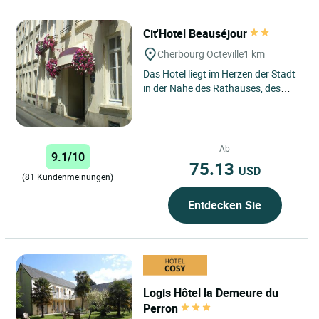
Cit'Hotel Beauséjour
Cherbourg Octeville
1 km
Das Hotel liegt im Herzen der Stadt
in der Nähe des Rathauses, des
Yachthafens und des
Sportkomplexes Chantereyne,
einem...
Ab
9.1/10
75.13
USD
(81 Kundenmeinungen)
Entdecken Sie
Logis Hôtel la Demeure du
Perron