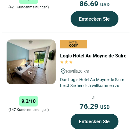
86.69
USD
(421 Kundenmeinungen)
Entdecken Sie
Logis Hôtel Au Moyne de Saire
Reville
26 km
Das Logis Hôtel Au Moyne de Saire
heißt Sie herzlich willkommen zu
einem authentischen Aufenthalt in
der Normandie, im...
Ab
9.2/10
76.29
USD
(147 Kundenmeinungen)
Entdecken Sie