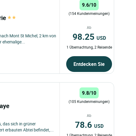
9.6/10
(154 Kundenmeinungen)
rie
Ab
98.25
ach Mont St Michel, 2 km von
USD
er ehemalige...
1 Übernachtung, 2 Reisende
Entdecken Sie
9.8/10
(105 Kundenmeinungen)
baye
Ab
78.6
 das sich in grüner
USD
 erbauten Abtei befindet,...
1 Übernachtung, 2 Reisende