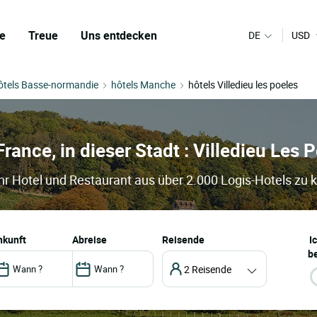
e
Treue
Uns entdecken
DE
USD
ôtels Basse-normandie
hôtels Manche
hôtels Villedieu les poeles
France, in dieser Stadt : Villedieu Les 
Ihr Hotel und Restaurant aus über 2.000 Logis-Hotels zu 
ankunft
abreise
Reisende
I
be
2 Reisende