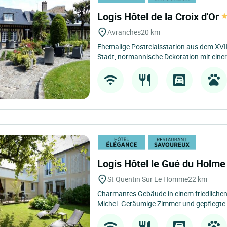
Logis Hôtel de la Croix d'Or
Avranches
20 km
Ehemalige Postrelaisstation aus dem XVI
Stadt, normannische Dekoration mit eine
Logis Hôtel le Gué du Holm
St Quentin Sur Le Homme
22 km
Charmantes Gebäude in einem friedlichen
Michel. Geräumige Zimmer und gepflegte K