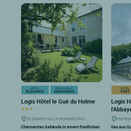
Logis Hôtel le Gué du Holme
Logis H
l'Abba
St Quentin Sur Le Homme
22 km
Hamby
Charmantes Gebäude in einem friedlichen
Das aus Q