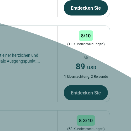
Entdecken Sie
8/10
(13 Kundenmeinungen)
t einer herzlichen und
Ab
eale Ausgangspunkt,...
89
USD
1 Übernachtung, 2 Reisende
Entdecken Sie
8.3/10
(68 Kundenmeinungen)