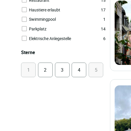
Restaurant
15
Haustiere erlaubt
17
Swimmingpool
1
Parkplatz
14
Elektrische Anlegestelle
6
Sterne
1
2
3
4
5