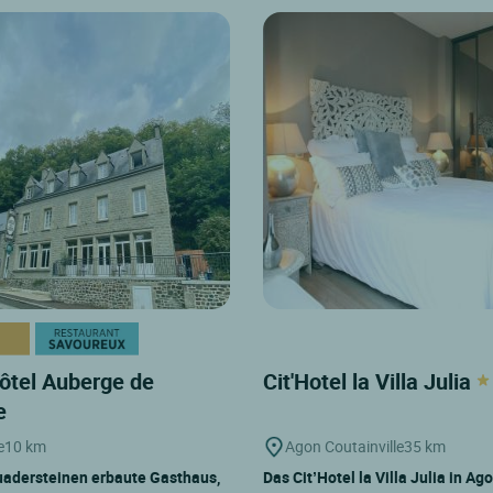
ôtel Auberge de
Cit'Hotel la Villa Julia
ye
e
10 km
Agon Coutainville
35 km
uadersteinen erbaute Gasthaus,
Das Cit’Hotel la Villa Julia in Ag