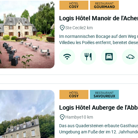
Logis Hôtel Manoir de l'Ache
Ste Cecile
2 km
Im normannischen Bocage auf dem Weg n
Villedieu les Poêles entfernt, bereitet dies
Logis Hôtel Auberge de l'Ab
Hambye
10 km
Das aus Quadersteinen erbaute Gasthaus,
Umgebung am Fuße der im 12. Jahrhundert