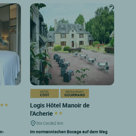
Logis Hôtel Manoir de
l'Acherie
Ste Cecile
2 km
on-
Im normannischen Bocage auf dem Weg