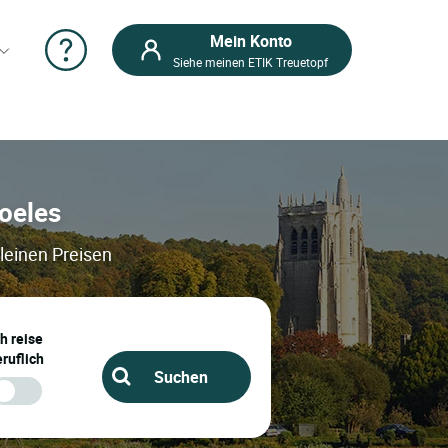
Mein Konto
Siehe meinen ETIK Treuetopf
Poeles
kleinen Preisen
ch reise
ruflich