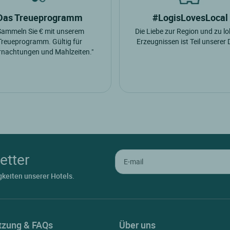
Das Treueprogramm
#LogisLovesLocal
Sammeln Sie € mit unserem
Die Liebe zur Region und zu l
Treueprogramm. Gültig für
Erzeugnissen ist Teil unserer
nachtungen und Mahlzeiten."
etter
gkeiten unserer Hotels.
tzung & FAQs
Über uns