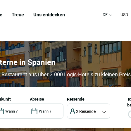
e
Treue
Uns entdecken
DE
USD
sterne in Spanien
d Restaurant aus über 2.000 Logis-Hotels zu kleinen Prei
ankunft
abreise
Reisende
I
be
2 Reisende