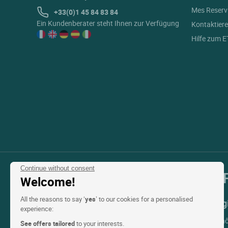
Mes Reserv
+33(0)1 45 84 83 84
Ein Kundenberater steht Ihnen zur Verfügung
Kontaktiere
Hilfe zum 
Continue without consent
Unsere Auswahl an Hotels in 
Welcome!
All the reasons to say ‘
yes
’ to our cookies for a personalised
Top Länder
Top Reg
experience:
Hotels Frankreich
Hotels Rh
See offers tailored
to your interests.