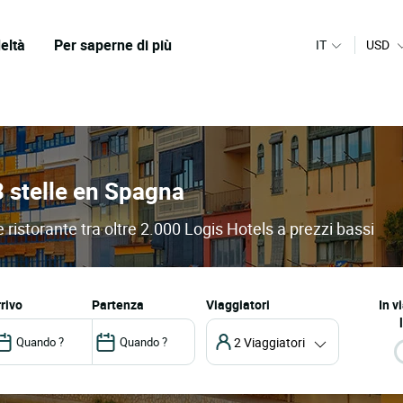
eltà
Per saperne di più
IT
USD
 3 stelle en Spagna
e ristorante tra oltre 2.000 Logis Hotels a prezzi bassi
arrivo
partenza
Viaggiatori
In v
2 Viaggiatori