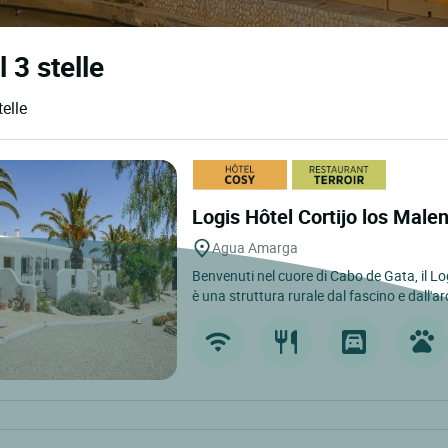
 3 stelle
telle
Logis Hôtel Cortijo los Male
Agua Amarga
Benvenuti nel cuore di Cabo de Gata, il L
è una struttura rurale dal fascino e dall'ar