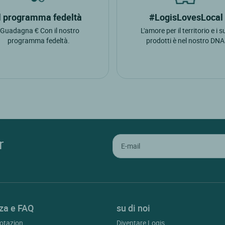
Il programma fedeltà
#LogisLovesLocal
"Guadagna € Con il nostro
L'amore per il territorio e i s
programma fedeltà.
prodotti è nel nostro DNA
r
za e FAQ
su di noi
otazion
Diventare Logis