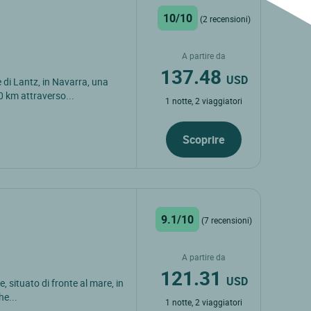
10/10
(2 recensioni)
A partire da
137.48
USD
e di Lantz, in Navarra, una
0 km attraverso...
1 notte, 2 viaggiatori
Scoprire
9.1/10
(7 recensioni)
A partire da
121.31
USD
, situato di fronte al mare, in
he...
1 notte, 2 viaggiatori