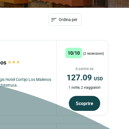
Ordina per
10/10
(2 recensioni)
nos
A partire da
127.09
USD
ogis Hotel Cortijo Los Malenos
chitettura...
1 notte, 2 viaggiatori
Scoprire