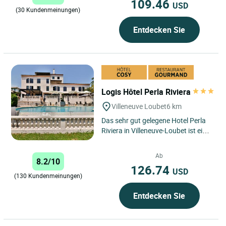
109.46
USD
(30 Kundenmeinungen)
Entdecken Sie
Logis Hôtel Perla Riviera
Villeneuve Loubet
6 km
Das sehr gut gelegene Hotel Perla
Riviera in Villeneuve-Loubet ist eine
ausgezeichnete Adresse, um diese
dynamische Stadt...
Ab
8.2/10
126.74
USD
(130 Kundenmeinungen)
Entdecken Sie