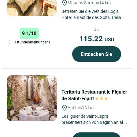
Mouans Sartoux
14 km
Betreten Sie die Welt des Logis
Hôtel la Bastide des Golfs. Célia
und Nicolas würden sich freuen, Sie
in einem Cocooning-Rahmen...
Ab
9.1/10
115.22
USD
(113 Kundenmeinungen)
Entdecken Sie
Teritoria Restaurant le Figuier
de Saint-Esprit
Antibes
16 km
Le Figuier de Saint-Esprit
präsentiert sich von Beginn an als
eine Tischkultur, die aufmerksam
mit ihrem Umfeld verbunden...