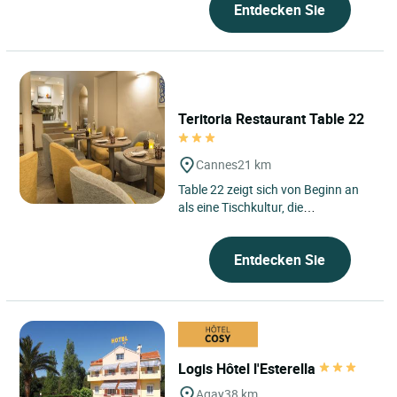
Entdecken Sie
Teritoria Restaurant Table 22
Cannes
21 km
Table 22 zeigt sich von Beginn an
als eine Tischkultur, die
aufmerksam mit ihrer Zeit und ihrer
Umgebung verbunden ist. Diese...
Entdecken Sie
Logis Hôtel l'Esterella
Agay
38 km