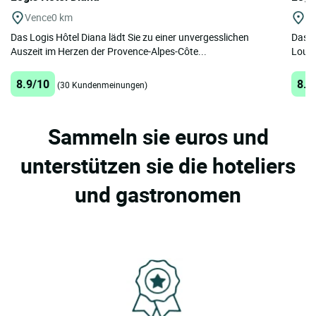
Vence
0 km
Vi
Das Logis Hôtel Diana lädt Sie zu einer unvergesslichen
Das s
Auszeit im Herzen der Provence-Alpes-Côte...
Loube
8.9/10
8.2
(30 Kundenmeinungen)
Sammeln sie euros und
unterstützen sie die hoteliers
und gastronomen