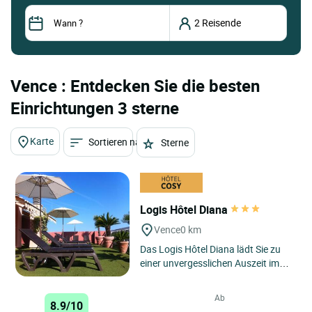
Vence : Entdecken Sie die besten
Einrichtungen 3 sterne
Karte
Sortieren nach
Sterne
Logis Hôtel Diana
Vence
0 km
Das Logis Hôtel Diana lädt Sie zu
einer unvergesslichen Auszeit im
Herzen der Provence-Alpes-Côte
d’Azur ein. Das Hotel...
Ab
8.9/10