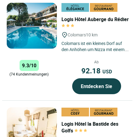
Logis Hôtel Auberge du Rédier
Colomars
10 km
Colomars ist ein kleines Dorf auf
den Anhöhen um Nizza mit einem
wunderschönen Blick auf das
Mittelmeer und die Alpen....
Ab
9.3/10
92.18
USD
(74 Kundenmeinungen)
Entdecken Sie
Logis Hôtel la Bastide des
Golfs