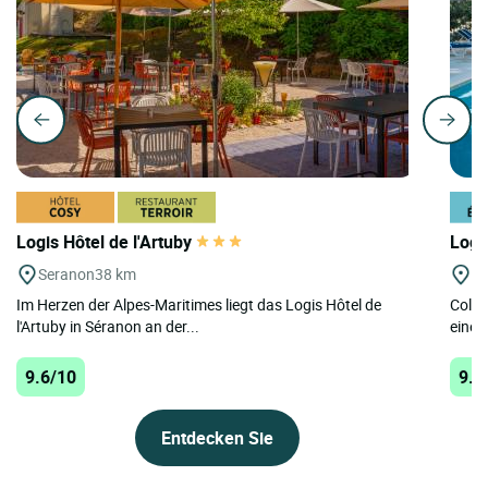
Logis Hôtel de l'Artuby
Logi
Seranon
38 km
Co
Im Herzen der Alpes-Maritimes liegt das Logis Hôtel de
Colom
l'Artuby in Séranon an der...
einem
9.6/10
9.3
Entdecken Sie