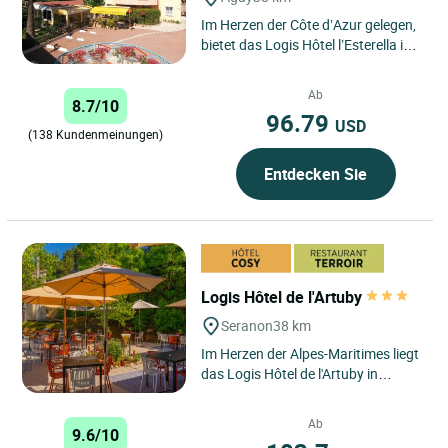
Im Herzen der Côte d’Azur gelegen,
bietet das Logis Hôtel l’Esterella in
Agay eine privilegierte Lage mit
Blick auf...
Ab
8.7/10
96.79
USD
(138 Kundenmeinungen)
Entdecken Sie
Logis Hôtel de l'Artuby
Seranon
38 km
Im Herzen der Alpes-Maritimes liegt
das Logis Hôtel de l'Artuby in
Séranon an der berühmten Route
Napoléon und bietet...
Ab
9.6/10