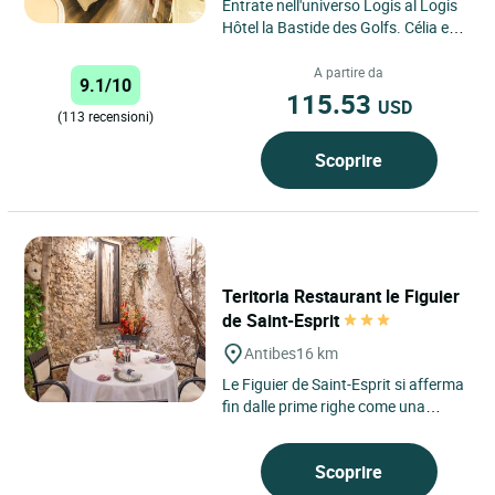
Entrate nell'universo Logis al Logis
Hôtel la Bastide des Golfs. Célia e
Nicolas saranno lieti di accogliervi
in un ambiente...
A partire da
9.1/10
115.53
USD
(113 recensioni)
Scoprire
Teritoria Restaurant le Figuier
de Saint-Esprit
Antibes
16 km
Le Figuier de Saint-Esprit si afferma
fin dalle prime righe come una
tavola attenta al proprio territorio.
Questo indirizzo...
Scoprire