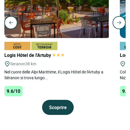
Logis Hôtel de l'Artuby
Logi
Seranon
38 km
Co
Nel cuore delle Alpi Marittime, il Logis Hôtel de l'Artuby a
Colom
Séranon si trova lungo...
Nizza,
9.6/10
9.3
Scoprire