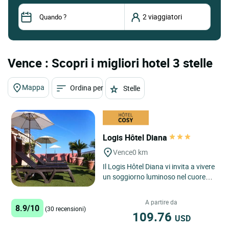
Vence : Scopri i migliori hotel 3 stelle
Mappa
Ordina per
Stelle
Logis Hôtel Diana
Vence
0 km
Il Logis Hôtel Diana vi invita a vivere
un soggiorno luminoso nel cuore
della Provenza-Alpi-Costa Azzurra,
in un hotel a...
A partire da
8.9/10
(30 recensioni)
109.76
USD