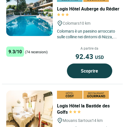
Logis Hôtel Auberge du Rédier
Colomars
10 km
Colomars è un paesino arroccato
sulle colline nei dintorni di Nizza,
che beneficia di una vista
panoramica unica sul
A partire da
9.3/10
(74 recensioni)
Mediterraneo...
92.43
USD
Scoprire
Logis Hôtel la Bastide des
Golfs
Mouans Sartoux
14 km