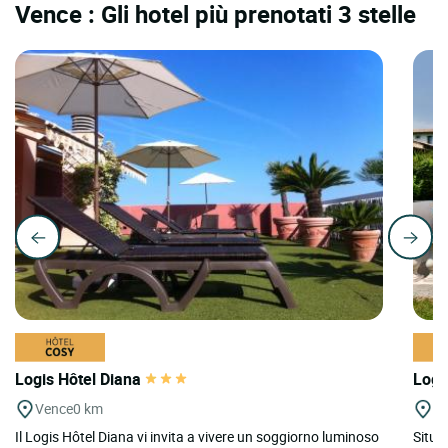
Vence : Gli hotel più prenotati 3 stelle
Logis Hôtel Diana
Logi
Vence
0 km
Vi
Il Logis Hôtel Diana vi invita a vivere un soggiorno luminoso
Situa