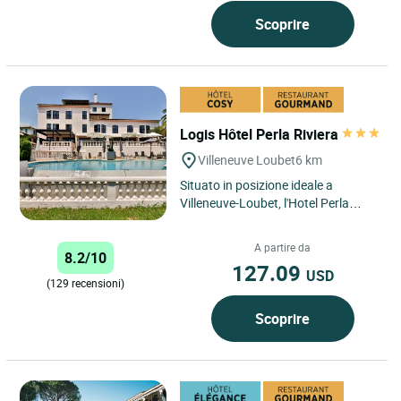
Scoprire
Logis Hôtel Perla Riviera
Villeneuve Loubet
6 km
Situato in posizione ideale a
Villeneuve-Loubet, l'Hotel Perla
Riviera è un'ottima base per
esplorare questa dinamica città...
A partire da
8.2/10
127.09
USD
(129 recensioni)
Scoprire