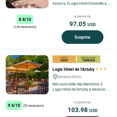
Azzurra, il Logis Hôtel l’Esterella ad
Agay offre una posizione
privilegiata di fronte alla...
A partire da
8.8/10
97.05
USD
(136 recensioni)
Scoprire
Logis Hôtel de l'Artuby
Seranon
38 km
Nel cuore delle Alpi Marittime, il
Logis Hôtel de l'Artuby a Séranon si
trova lungo la celebre Route
Napoléon, offrendo...
A partire da
9.6/10
(55 recensioni)
103.98
USD