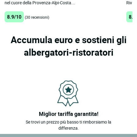
nel cuore della Provenza-Alpi-Costa...
Rivier
8.9/10
8.2
(30 recensioni)
Accumula euro e sostieni gli
albergatori-ristoratori
Miglior tariffa garantita!
Se trovi un prezzo più basso ti rimborsiamo la
differenza.