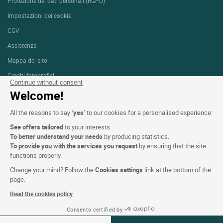
Protezione dei dati personali (RGPD)
Impostazioni dei cookie
CGV
Assistenza
Mappa del sito
Crediti fotografici
Continue without consent
Welcome!
SEGUICI
All the reasons to say ‘
yes
’ to our cookies for a personalised experience:
See offers tailored
to your interests.
To better understand your needs
by producing statistics.
To provide you with the services you request
by ensuring that the site
functions properly.
Logis copyright © 2026 Tutti i diritti riservati realizzato da
SIWAY
Change your mind? Follow the
Cookies settings
link at the bottom of the
page.
Read the cookies policy
Consents certified by
07-08 Ago 2026
Modifica