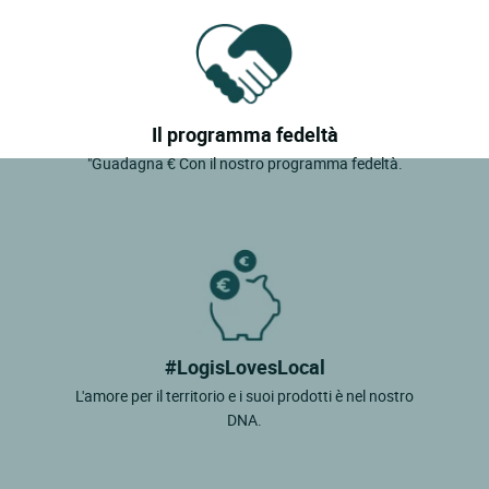
Il programma fedeltà
"Guadagna € Con il nostro programma fedeltà.
#LogisLovesLocal
L'amore per il territorio e i suoi prodotti è nel nostro
DNA.