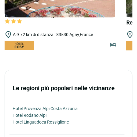
LOGIS HOTELS | Logis Hôtel l'Esterella
LOGI
Rest
A 9.72 km di distanza | 83530 Agay,France
A
Le regioni più popolari nelle vicinanze
Hotel Provenza Alpi Costa Azzurra
Hotel Rodano Alpi
Hotel Linguadoca Rossiglione