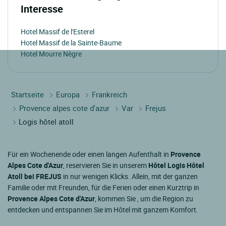
Interesse
Hotel Massif de l'Esterel
Hotel Massif de la Sainte-Baume
Hotel Mourre Nègre
Startseite
Europa
Frankreich
Provence alpes cote d'azur
Var
Frejus
Logis hôtel atoll
Für ein Wochenende oder einen langen Aufenthalt in
Provence
Alpes Cote d'Azur
, reservieren Sie in unserem
Hôtel Logis Hôtel
Atoll bei FREJUS
in nur wenigen Klicks. Allein, mit der ganzen
Familie oder mit Freunden, für die Ferien oder einen Kurztrip in
Provence Alpes Cote d'Azur
, kommen Sie , um die Region zu
entdecken und entspannen Sie im Hôtel mit ganzem Komfort.