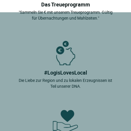
Das Treueprogramm
"Sammeln Sie € mit unserem Treueprogramm. Gültig
für Übernachtungen und Mahlzeiten."
#LogisLovesLocal
Die Liebe zur Region und zu lokalen Erzeugnissen ist
Teil unserer DNA.