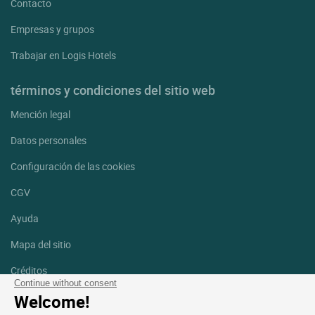
Contacto
Empresas y grupos
Trabajar en Logis Hotels
términos y condiciones del sitio web
Mención legal
Datos personales
Configuración de las cookies
CGV
Ayuda
Mapa del sitio
Créditos
fotografías
Continue without consent
Welcome!
Síguenos