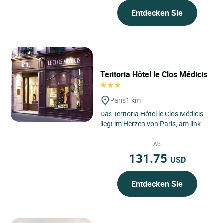
Arrondissement von...
Entdecken Sie
Teritoria Hôtel le Clos Médicis
Paris
1 km
Das Teritoria Hôtel le Clos Médicis
liegt im Herzen von Paris, am linken
Seineufer im 5. Arrondissement, wo
das Quartier...
Ab
131.75
USD
Entdecken Sie