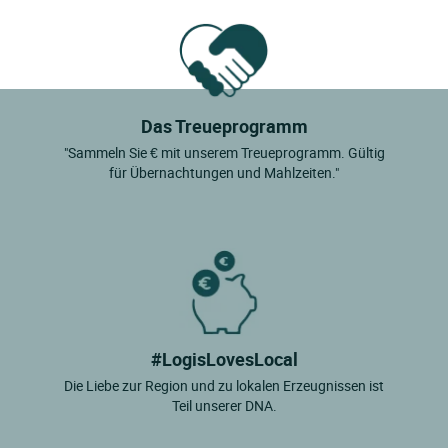
Das Treueprogramm
"Sammeln Sie € mit unserem Treueprogramm. Gültig
für Übernachtungen und Mahlzeiten."
#LogisLovesLocal
Die Liebe zur Region und zu lokalen Erzeugnissen ist
Teil unserer DNA.