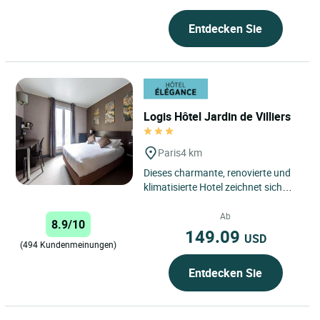
Entdecken Sie
Logis Hôtel Jardin de Villiers
Paris
4 km
Dieses charmante, renovierte und
klimatisierte Hotel zeichnet sich
durch seine gemütliche
Atmosphäre und diskrete Eleganz...
Ab
8.9/10
149.09
USD
(494 Kundenmeinungen)
Entdecken Sie