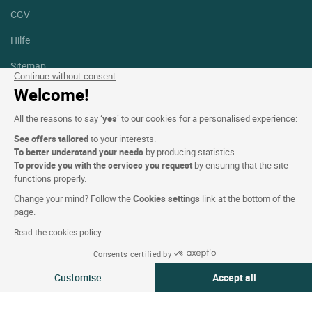
CGV
Hilfe
Sitemap
Continue without consent
Welcome!
Fotodanksagungen
All the reasons to say ‘
yes
’ to our cookies for a personalised experience:
Folgen Sie uns
Facebook
Instagram
See offers tailored
to your interests.
To better understand your needs
by producing statistics.
To provide you with the services you request
by ensuring that the site
Linkedin
functions properly.
Change your mind? Follow the
Cookies settings
link at the bottom of the
page.
Read the cookies policy
Logis Hotel copyright © 2026 Alle Rechte vorbehalten - CGV.
Consents certified by
Powered by
SIWAY
Customise
Accept all
Consent Management Platform: Personalize Your Options
Axeptio consent