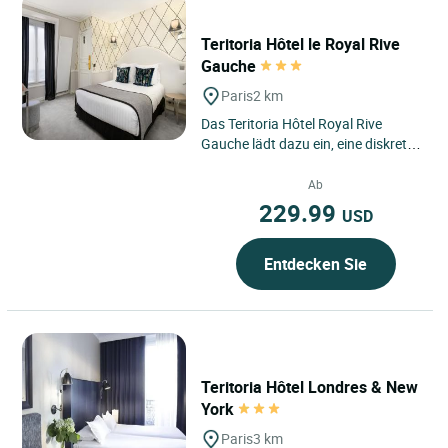
Teritoria Hôtel le Royal Rive
Gauche
Paris
2 km
Das Teritoria Hôtel Royal Rive
Gauche lädt dazu ein, eine diskrete
Adresse im Herzen des 14.
Arrondissements von Paris...
Ab
229.99
USD
Entdecken Sie
Teritoria Hôtel Londres & New
York
Paris
3 km