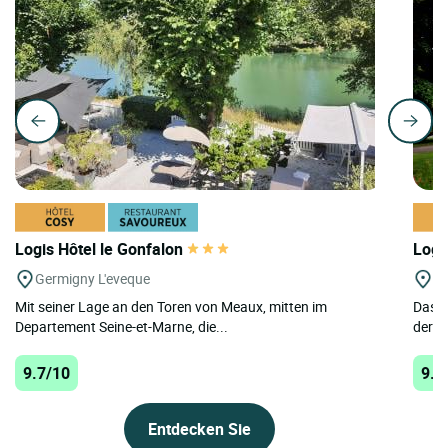
Logis Hôtel le Gonfalon
Logi
Germigny L'eveque
St
Mit seiner Lage an den Toren von Meaux, mitten im
Das i
Departement Seine-et-Marne, die...
der s
9.7/10
9.7
Entdecken Sie