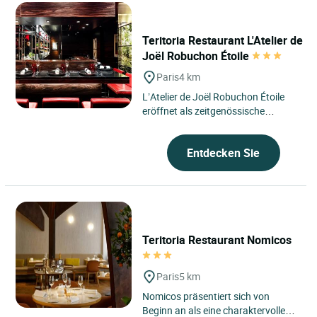
Teritoria Restaurant L'Atelier de
Joël Robuchon Étoile
Paris
4 km
L’Atelier de Joël Robuchon Étoile
eröffnet als zeitgenössische
Auszeit im Herzen des 8.
Arrondissements von Paris,...
Entdecken Sie
Teritoria Restaurant Nomicos
Paris
5 km
Nomicos präsentiert sich von
Beginn an als eine charaktervolle