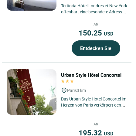
Teritoria Hôtel Londres et New York
offenbart eine besondere Adresse
im Herzen des 8. Arrondissements
von Paris, zwischen...
Ab
150.25
USD
Entdecken Sie
Urban Style Hôtel Concortel
Paris
3 km
Das Urban Style Hotel Concortel im
Herzen von Paris verkörpert den
Geist einer eleganten Stadtadresse,
wo moderner Komfort...
Ab
195.32
USD