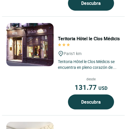
Descubra
Teritoria Hôtel le Clos Médicis
Paris
1 km
Teritoria Hôtel le Clos Médicis se
encuentra en pleno corazón de
París, en la orilla izquierda y en el
distrito 5, donde...
desde
131.77
USD
Descubra