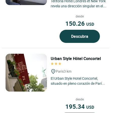
Teritoria Hôtel Londres et New York
revela una dirección singular en el
corazón del distrito 8 de París, entre
la estación...
desde
150.26
USD
Descubra
Urban Style Hôtel Concortel
Paris
3 km
El Urban Style Hotel Concortel,
situado en pleno corazón de París,
encarna el espíritu de una elegante
dirección urbana...
desde
195.34
USD