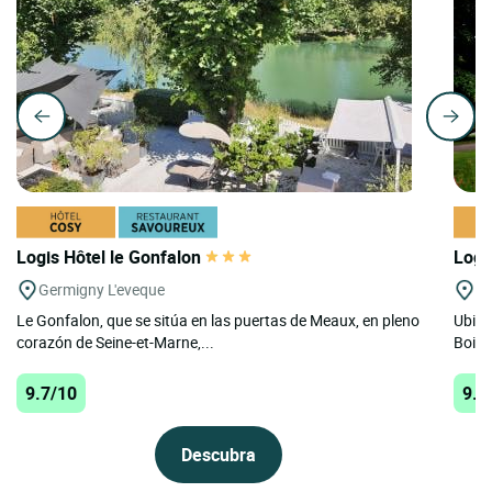
Logis Hôtel le Gonfalon
Logi
Germigny L'eveque
St
Le Gonfalon, que se sitúa en las puertas de Meaux, en pleno
Ubica
corazón de Seine-et-Marne,...
Bois, 
9.7/10
9.7
Descubra