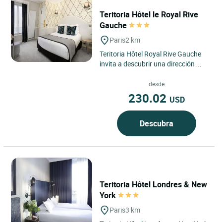
Teritoria Hôtel le Royal Rive
Gauche
Paris
2 km
Teritoria Hôtel Royal Rive Gauche
invita a descubrir una dirección
confidencial situada en el corazón
del distrito 14...
desde
230.02
USD
Descubra
Teritoria Hôtel Londres & New
York
Paris
3 km