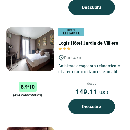
Descubra
Logis Hôtel Jardin de Villiers
Paris
4 km
Ambiente acogedor y refinamiento
discreto caracterizan este amable
hotel con 26 habitaciones.
Renovado y con aire
desde
8.9/10
acondicionado,...
149.11
USD
(494 comentarios)
Descubra