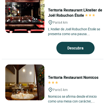
Teritoria Restaurant L'Atelier de
Joël Robuchon Étoile
Paris
4 km
L’Atelier de Joël Robuchon Étoile se
presenta como una pausa
contemporánea en el corazón del
distrito 8 de París,...
Descubra
Teritoria Restaurant Nomicos
Paris
5 km
Nomicos se afirma desde el inicio
como una mesa con carácter,
arraigada en el espíritu Teritoria, en