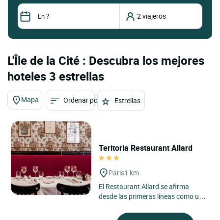
L'Île de la Cité : Descubra los mejores
hoteles 3 estrellas
Mapa
Ordenar por
Estrellas
Teritoria Restaurant Allard
Paris
1 km
El Restaurant Allard se afirma
desde las primeras líneas como una
auténtica casa parisina, situada en
el distrito 6 de...