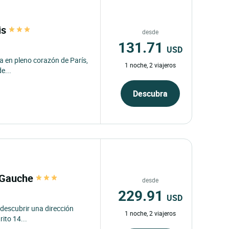
is
desde
131.71
USD
ra en pleno corazón de París,
1 noche, 2 viajeros
de...
Descubra
e Gauche
desde
229.91
USD
 descubrir una dirección
1 noche, 2 viajeros
rito 14...