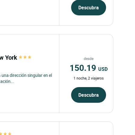
Descubra
ew York
desde
150.19
USD
 una dirección singular en el
1 noche, 2 viajeros
tación...
Descubra