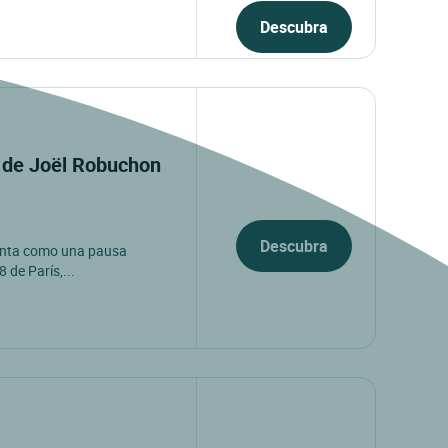
Descubra
er de Joël Robuchon
Descubra
senta como una pausa
 de París,...