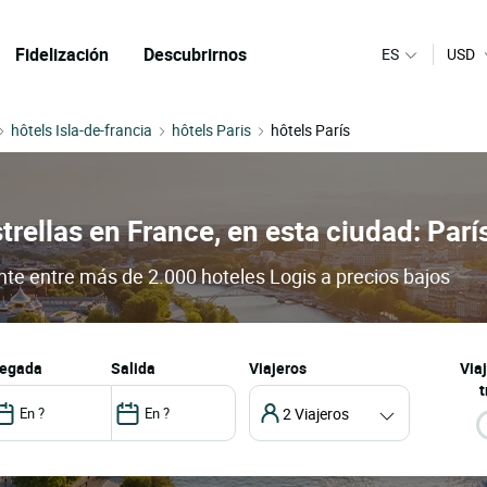
Fidelización
Descubrirnos
ES
USD
hôtels Isla-de-francia
hôtels Paris
hôtels París
trellas en France, en esta ciudad: Parí
ante entre más de 2.000 hoteles Logis a precios bajos
llegada
salida
Viajeros
Via
t
2 Viajeros