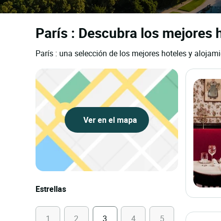
París : Descubra los mejores h
París : una selección de los mejores hoteles y alojami
Ver en el mapa
Estrellas
1
2
3
4
5