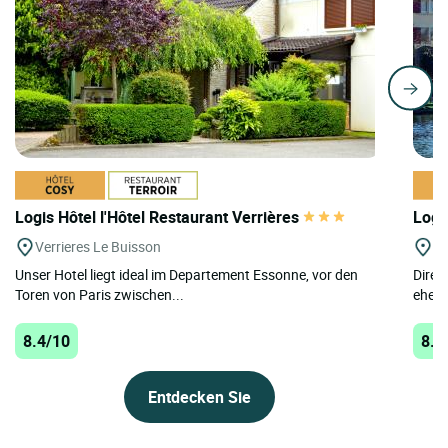
Logis Hôtel l'Hôtel Restaurant Verrières
Logi
Verrieres Le Buisson
Vi
Unser Hotel liegt ideal im Departement Essonne, vor den
Direk
Toren von Paris zwischen...
eher 
8.4/10
8.3
Entdecken Sie