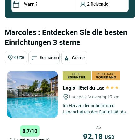
Marcoles : Entdecken Sie die besten
Einrichtungen 3 sterne
Karte
Sortieren nach
Sterne
Logis Hôtel du Lac
Lacapelle Viescamp
17 km
Im Herzen der unberührten
Landschaften des Cantal lädt das
Logis Hôtel Hotel du Lac dazu ein,
eine warme und authentische...
Ab
8.7/10
92.18
USD
(11 Kundenmeinungen)