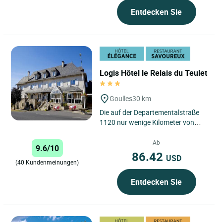
Entdecken Sie
Logis Hôtel le Relais du Teulet
Goulles
30 km
Die auf der Departementalstraße
1120 nur wenige Kilometer von
Goulles, auch Le Teulet genannt,
liegende ehemalige
Ab
9.6/10
Postrelaisstation...
86.42
USD
(40 Kundenmeinungen)
Entdecken Sie