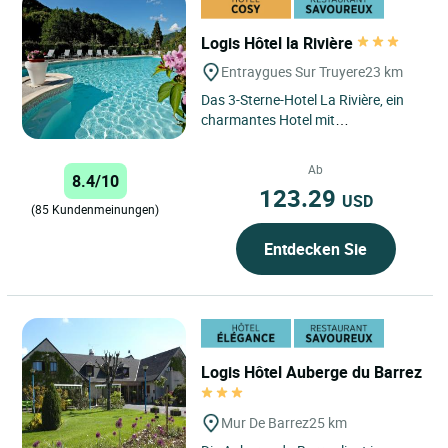
Logis Hôtel la Rivière
Entraygues Sur Truyere
23 km
Das 3-Sterne-Hotel La Rivière, ein
charmantes Hotel mit
Swimmingpool im Herzen des
Aveyron Charme, Eleganz und
Ab
8.4/10
Modernität...
123.29
USD
(85 Kundenmeinungen)
Entdecken Sie
Logis Hôtel Auberge du Barrez
Mur De Barrez
25 km