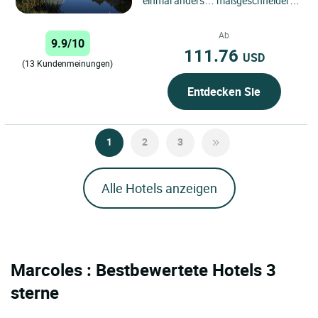
einmal anders… maßgeschneidert!
Suchen Sie mehr als nur ein
einfaches Zimmer? Willkommen...
Ab
9.9/10
111.76
USD
(13 Kundenmeinungen)
Entdecken Sie
1
2
3
Alle Hotels anzeigen
Marcoles : Bestbewertete Hotels 3
sterne