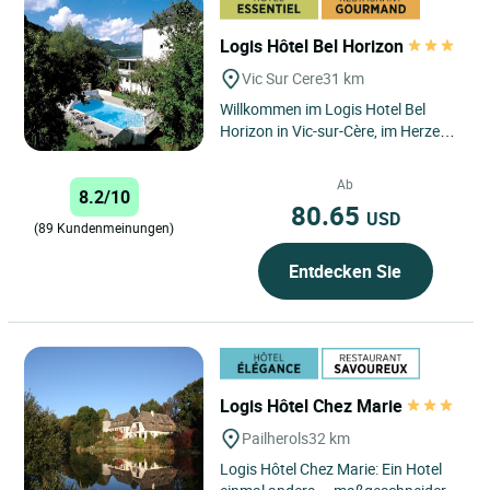
Logis Hôtel Bel Horizon
Vic Sur Cere
31 km
Willkommen im Logis Hotel Bel
Horizon in Vic-sur-Cère, im Herzen
der Auvergne im Massif Central.
Eingebettet in eine grüne...
Ab
8.2/10
80.65
USD
(89 Kundenmeinungen)
Entdecken Sie
Logis Hôtel Chez Marie
Pailherols
32 km
Logis Hôtel Chez Marie: Ein Hotel