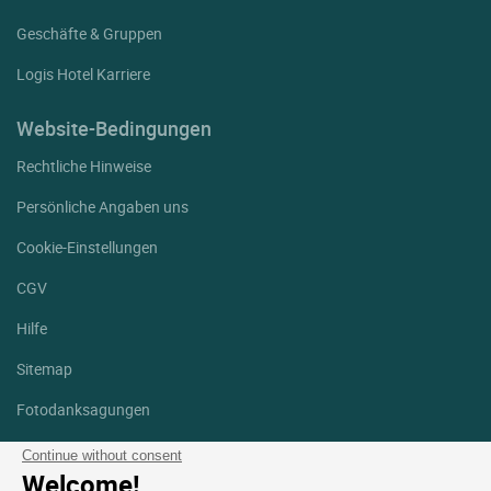
Geschäfte & Gruppen
Logis Hotel Karriere
Website-Bedingungen
Rechtliche Hinweise
Persönliche Angaben uns
Cookie-Einstellungen
CGV
Hilfe
Sitemap
Fotodanksagungen
Folgen Sie uns
Continue without consent
Welcome!
Facebook
Instagram