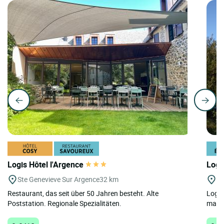
Logis Hôtel l'Argence
Logi
Ste Genevieve Sur Argence
32 km
Pa
Restaurant, das seit über 50 Jahren besteht. Alte
Logis
Poststation. Regionale Spezialitäten.
maßge