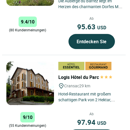
Die Auberge du Barrez liegt im
Herzen des charmanten Dorfes Mur
de Barrez und bietet einen ruhigen
und malerischen Rückzugsort...
Ab
9.4/10
95.63
USD
(80 Kundenmeinungen)
Entdecken Sie
Logis Hôtel du Parc
Cransac
29 km
Hotel-Restaurant mit großem
schattigen Park von 2 Hektar,
Swimmingpool, Solarium, Terrasse,
Kinderspielplatz und
Ab
9/10
überdachtem...
97.94
USD
(55 Kundenmeinungen)