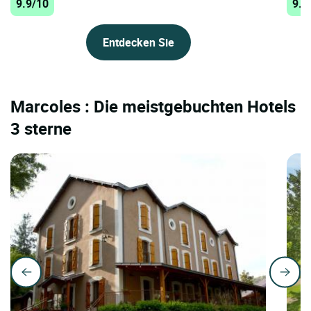
9.9/10
9.9
Entdecken Sie
Marcoles : Die meistgebuchten Hotels
3 sterne