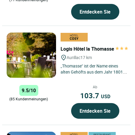
Entdecken Sie
Logis Hôtel la Thomasse
Aurillac
17 km
„Thomasse“ ist der Name eines
alten Gehöfts aus dem Jahr 1801.
Der Bau wurde später in eine
Holzschuhfabrik umgewandelt....
Ab
9.5/10
103.7
USD
(85 Kundenmeinungen)
Entdecken Sie