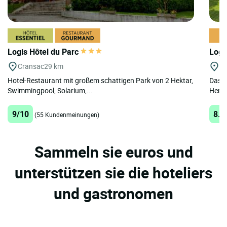
Logis Hôtel du Parc
Logi
Cransac
29 km
Sa
Hotel-Restaurant mit großem schattigen Park von 2 Hektar,
Das L
Swimmingpool, Solarium,...
Herze
9/10
8.9
(55 Kundenmeinungen)
Sammeln sie euros und
unterstützen sie die hoteliers
und gastronomen