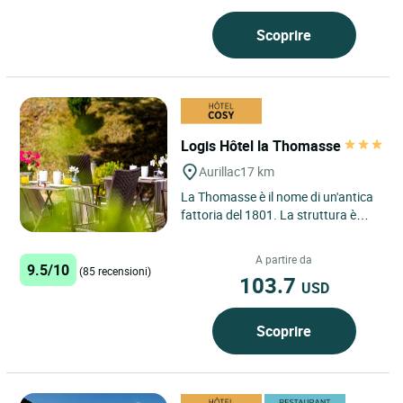
Scoprire
Logis Hôtel la Thomasse
Aurillac
17 km
La Thomasse è il nome di un'antica
fattoria del 1801. La struttura è
diventata in seguito fabbrica di
zoccoli, per poi...
A partire da
9.5/10
(85 recensioni)
103.7
USD
Scoprire