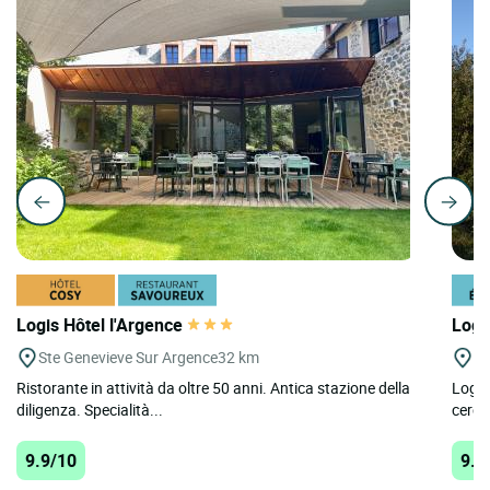
Logis Hôtel l'Argence
Logi
Ste Genevieve Sur Argence
32 km
Pa
Ristorante in attività da oltre 50 anni. Antica stazione della
Logis
diligenza. Specialità...
cerca
9.9/10
9.9