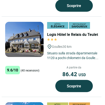
Scoprire
Logis Hôtel le Relais du Teulet
Goulles
30 km
Situato sulla strada dipartimentale
1120 a pochi chilometri da Goulles,
nella frazione Le Teulet, questa
antica stazione...
A partire da
9.6/10
(40 recensioni)
86.42
USD
Scoprire