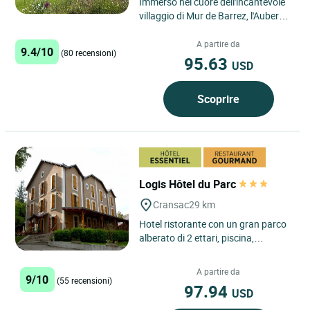
Immerso nel cuore dell'incantevole
villaggio di Mur de Barrez, l'Auberge
du Barrez offre un rifugio tranquillo
e pittoresco...
A partire da
9.4/10
(80 recensioni)
95.63
USD
Scoprire
Logis Hôtel du Parc
Cransac
29 km
Hotel ristorante con un gran parco
alberato di 2 ettari, piscina,
solarium, terrazza, giochi per
bambini, parcheggio privato...
A partire da
9/10
(55 recensioni)
97.94
USD