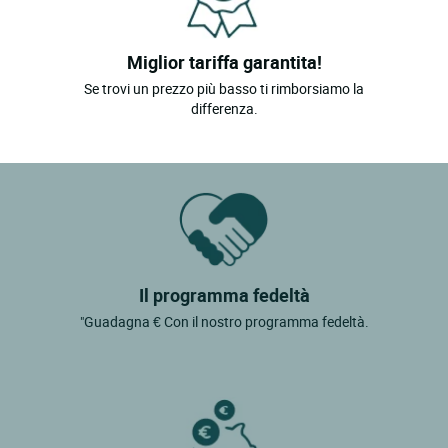
Miglior tariffa garantita!
Se trovi un prezzo più basso ti rimborsiamo la
differenza.
Il programma fedeltà
"Guadagna € Con il nostro programma fedeltà.