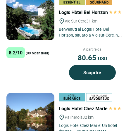
Logis Hôtel Bel Horizon
Vic Sur Cere
31 km
Benvenuti al Logis Hotel Bel
Horizon, situato a Vic-sur-Cère, nel
cuore dell'Alvernia, nel Massiccio
centrale. Immerso nel...
A partire da
8.2/10
(89 recensioni)
80.65
USD
Scoprire
Logis Hôtel Chez Marie
Pailherols
32 km
Logis Hôtel Chez Marie: Un hotel