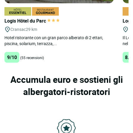
Logis Hôtel du Parc
Logi
Cransac
29 km
Sa
Hotel ristorante con un gran parco alberato di 2 ettari,
Il Lo
piscina, solarium, terrazza,...
nel cu
9/10
8.9
(55 recensioni)
Accumula euro e sostieni gli
albergatori-ristoratori