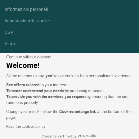
Informazioni personali
Impostazioni dei cookie
CGV
Aiuto
Mappa del sito
Continue without consent
Welcome!
Crediti fotografici
All the reasons to say ‘
yes
’ to our cookies for a personalised experience:
Seguici
See offers tailored
to your interests.
Facebook
Instagram
To better understand your needs
by producing statistics.
To provide you with the services you request
by ensuring that the site
functions properly.
Linkedin
Change your mind? Follow the
Cookies settings
link at the bottom of the
page.
Read the cookies policy
Consents certified by