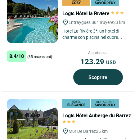
Logis Hôtel la Rivière
Entraygues Sur Truyere
23 km
Hotel La Rivière 3*, un hotel di
charme con piscina nel cuore
dell'Aveyron Fascino, eleganza e
modernità rappresentano...
A partire da
8.4/10
(85 recensioni)
123.29
USD
Scoprire
Logis Hôtel Auberge du Barrez
Mur De Barrez
25 km