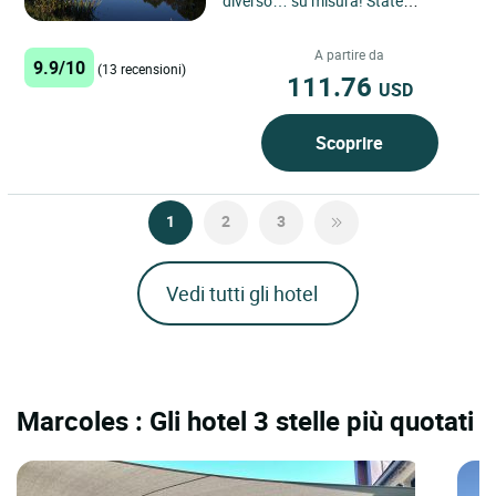
diverso… su misura! State
cercando più di una semplice
camera? Benvenuti in una
A partire da
9.9/10
parentesi...
(13 recensioni)
111.76
USD
Scoprire
1
2
3
Vedi tutti gli hotel
Marcoles : Gli hotel 3 stelle più quotati