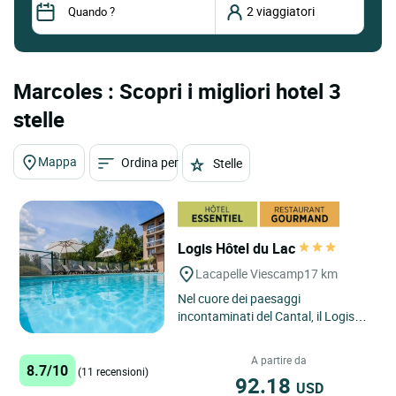
Marcoles : Scopri i migliori hotel 3
stelle
Mappa
Ordina per
Stelle
Logis Hôtel du Lac
Lacapelle Viescamp
17 km
Nel cuore dei paesaggi
incontaminati del Cantal, il Logis
Hôtel Hotel du Lac invita a scoprire
una struttura accogliente...
A partire da
8.7/10
(11 recensioni)
92.18
USD