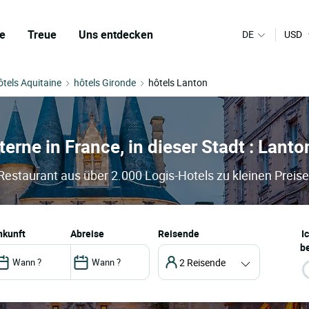
e
Treue
Uns entdecken
DE
USD
ôtels Aquitaine
hôtels Gironde
hôtels Lanton
terne in France, in dieser Stadt : Lanto
 Restaurant aus über 2.000 Logis-Hotels zu kleinen Preis
ankunft
abreise
Reisende
I
be
2 Reisende