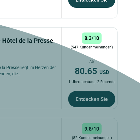
8.3/10
 Hôtel de la Presse
(547 Kundenmeinungen)
Ab
la Presse liegt im Herzen der
80.65
USD
nden, die...
1 Übernachtung, 2 Reisende
Entdecken Sie
9.8/10
(82 Kundenmeinungen)