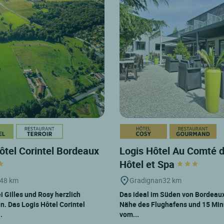
ôtel Corintel Bordeaux
Logis Hôtel Au Comté 
Hôtel et Spa
48 km
Gradignan
32 km
i Gilles und Rosy herzlich
Das ideal im Süden von Bordeaux,
. Das Logis Hôtel Corintel
Nähe des Flughafens und 15 Mi
.
vom...