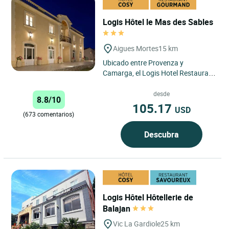
Logis Hôtel le Mas des Sables
Aigues Mortes
15 km
Ubicado entre Provenza y
Camarga, el Logis Hotel Restaurant
Le Mas des Sables en Aigues
Mortes ofrece una ubicación
desde
8.8/10
privilegiada...
105.17
USD
(673 comentarios)
Descubra
Logis Hôtel Hôtellerie de
Balajan
Vic La Gardiole
25 km