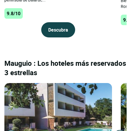
Bienv
Roses
9.8/10
9.7
Descubra
Mauguio : Los hoteles más reservados
3 estrellas