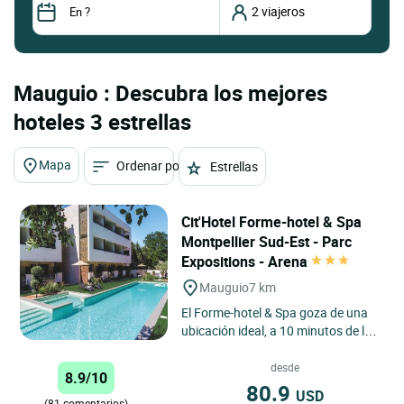
Mauguio : Descubra los mejores
hoteles 3 estrellas
Mapa
Ordenar por
Estrellas
Cit'Hotel Forme-hotel & Spa
Montpellier Sud-Est - Parc
Expositions - Arena
Mauguio
7 km
El Forme-hotel & Spa goza de una
ubicación ideal, a 10 minutos de las
playas y del centro de Montpellier, y
a 2 minutos...
desde
8.9/10
80.9
USD
(81 comentarios)