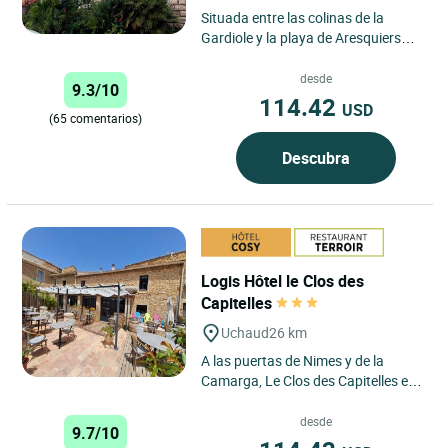
Situada entre las colinas de la
Gardiole y la playa de Aresquiers
(lugar protegido), la “Hôtellerie de
Barajan” se sitúa...
desde
9.3/10
114.42
USD
(65 comentarios)
Descubra
Logis Hôtel le Clos des
Capitelles
Uchaud
26 km
A las puertas de Nimes y de la
Camarga, Le Clos des Capitelles es
un pequeño establecimiento con
encanto. Compuesto por...
desde
9.7/10