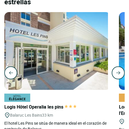
estrellas
Logis Hôtel Operalia les pins
Logi
l'En
Balaruc Les Bains
33 km
Ca
El hotel Les Pins se sitúa de manera ideal en el corazón de
península de Balaruc...