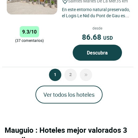
Saintes Maries De La Mer
35 km
En este entorno natural preservado,
el Logis Le Nid du Pont de Gau es
una parada imprescindible en la
Camarga. Situado a...
desde
9.3/10
86.68
USD
(37 comentarios)
Descubra
1
2
Ver todos los hoteles
Mauguio : Hoteles mejor valorados 3