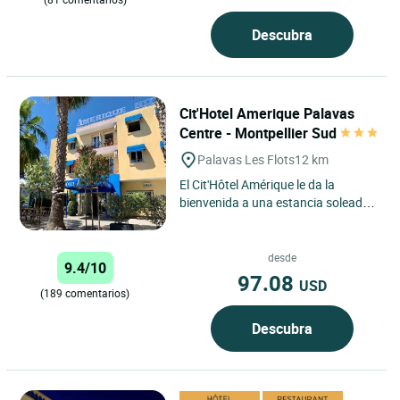
Descubra
Cit'Hotel Amerique Palavas
Centre - Montpellier Sud
Palavas Les Flots
12 km
El Cit'Hôtel Amérique le da la
bienvenida a una estancia soleada
entre el mar y la ciudad, en el
corazón de Palavas-les-Flots,...
desde
9.4/10
97.08
USD
(189 comentarios)
Descubra