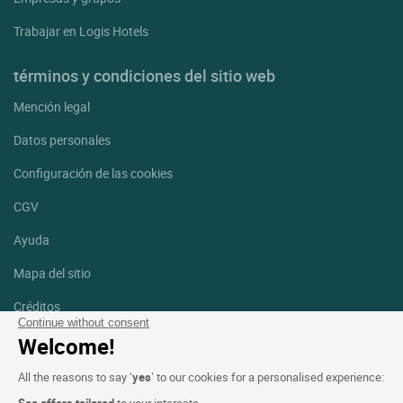
Trabajar en Logis Hotels
términos y condiciones del sitio web
Mención legal
Datos personales
Configuración de las cookies
CGV
Ayuda
Mapa del sitio
Créditos
fotografías
Continue without consent
Welcome!
Síguenos
All the reasons to say ‘
yes
’ to our cookies for a personalised experience:
Facebook
Instagram