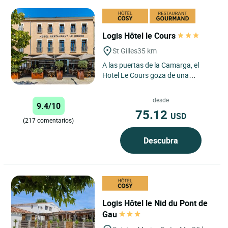
Logis Hôtel le Cours
St Gilles
35 km
A las puertas de la Camarga, el
Hotel Le Cours goza de una
ubicación privilegiada, a solo 20 km
de Arles, famosa por sus...
desde
9.4/10
75.12
USD
(217 comentarios)
Descubra
Logis Hôtel le Nid du Pont de
Gau