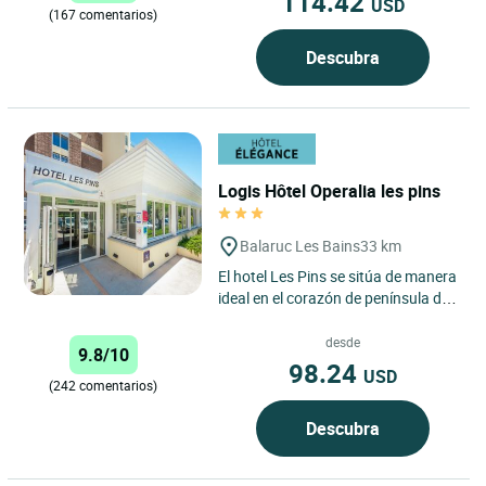
114.42
USD
(167 comentarios)
Descubra
Logis Hôtel Operalia les pins
Balaruc Les Bains
33 km
El hotel Les Pins se sitúa de manera
ideal en el corazón de península de
Balaruc Les Bains, 1e estación
termal de Francia,...
desde
9.8/10
98.24
USD
(242 comentarios)
Descubra