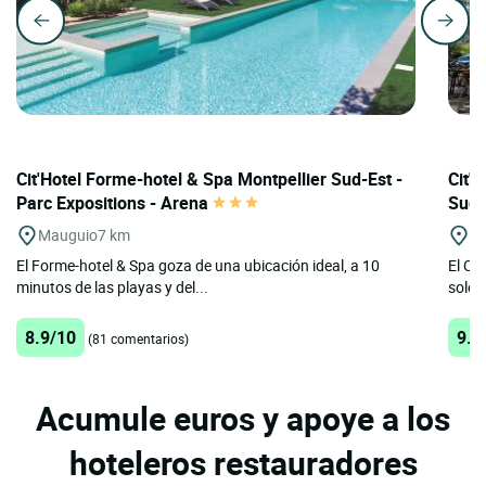
Cit'Hotel Forme-hotel & Spa Montpellier Sud-Est -
Cit'
Parc Expositions - Arena
Sud
Mauguio
7 km
Pa
El Forme-hotel & Spa goza de una ubicación ideal, a 10
El Ci
minutos de las playas y del...
solea
8.9/10
9.4
(81 comentarios)
Acumule euros y apoye a los
hoteleros restauradores