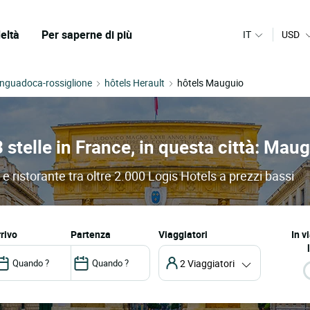
eltà
Per saperne di più
IT
USD
inguadoca-rossiglione
hôtels Herault
hôtels Mauguio
3 stelle in France, in questa città: Mau
 e ristorante tra oltre 2.000 Logis Hotels a prezzi bassi
arrivo
partenza
Viaggiatori
In v
2 Viaggiatori