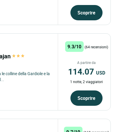
Scoprire
9.3/10
(64 recensioni)
lajan
A partire da
114.07
USD
 le colline della Gardiole e la
...
1 notte, 2 viaggiatori
Scoprire
9.7/10