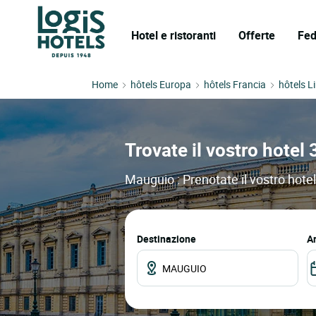
Hotel e ristoranti
Offerte
Fed
Home
hôtels Europa
hôtels Francia
hôtels L
Trovate il vostro hotel 
Mauguio : Prenotate il vostro hotel
Destinazione