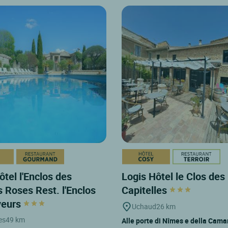
ôtel l'Enclos des
Logis Hôtel le Clos des
s Roses Rest. l'Enclos
Capitelles
veurs
Uchaud
26 km
es
49 km
Alle porte di Nîmes e della Cama