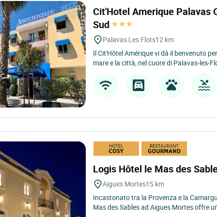
Cit'Hotel Amerique Palavas C
Sud
Palavas Les Flots
12 km
Il Cit'Hôtel Amérique vi dà il benvenuto pe
mare e la città, nel cuore di Palavas-les-Flo
Logis Hôtel le Mas des Sabl
Aigues Mortes
15 km
Incastonato tra la Provenza e la Camargue
Mas des Sables ad Aigues Mortes offre un