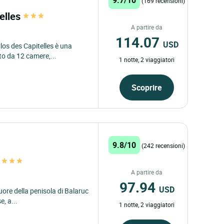
(169 recensioni)
telles
A partire da
114.07
USD
los des Capitelles è una
to da 12 camere,...
1 notte, 2 viaggiatori
Scoprire
9.8/10
(242 recensioni)
s
A partire da
97.94
USD
uore della penisola di Balaruc
, a...
1 notte, 2 viaggiatori