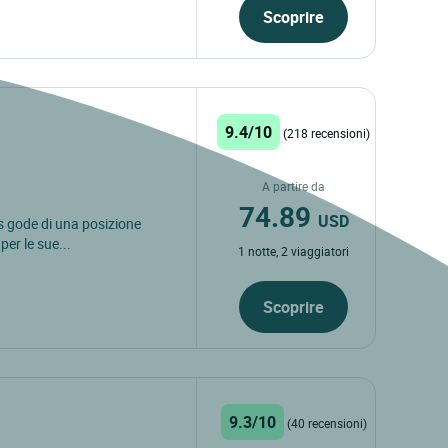
Scoprire
9.4/10
(218 recensioni)
A partire da
74.89
USD
rs gode di una posizione
per le sue...
1 notte, 2 viaggiatori
Scoprire
9.3/10
(40 recensioni)