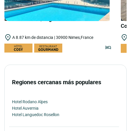
LOGIS HOTELS | Logis Hôtel Nîmotel
LOGI
Cou
A 8.87 km de distancia | 30900 Nimes,France
A
Regiones cercanas más populares
Hotel Rodano Alpes
Hotel Auvernia
Hotel Languedoc Rosellon