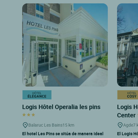
Logis Hôtel Operalia les pins
Logis Hô
Center
Balaruc Les Bains
15 km
Agde
7 
El hotel Les Pins se sitúa de manera ideal
El Logis Hô