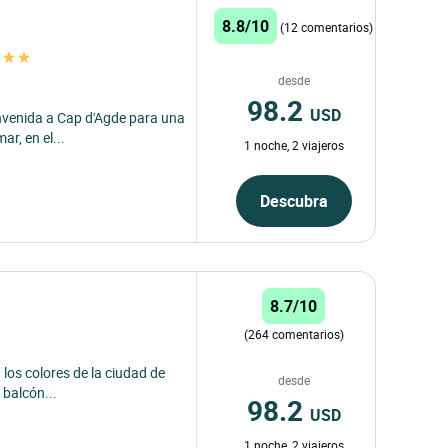
8.8/10
(12 comentarios)
desde
98.2
USD
envenida a Cap d'Agde para una
r, en el...
1 noche, 2 viajeros
Descubra
8.7/10
(264 comentarios)
 los colores de la ciudad de
desde
 balcón...
98.2
USD
1 noche, 2 viajeros