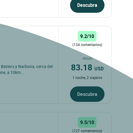
Descubra
9.2/10
(134 comentarios)
desde
83.18
Beziers y Narbona, cerca del
USD
une, a 10km...
1 noche, 2 viajeros
Descubra
9.5/10
(127 comentarios)