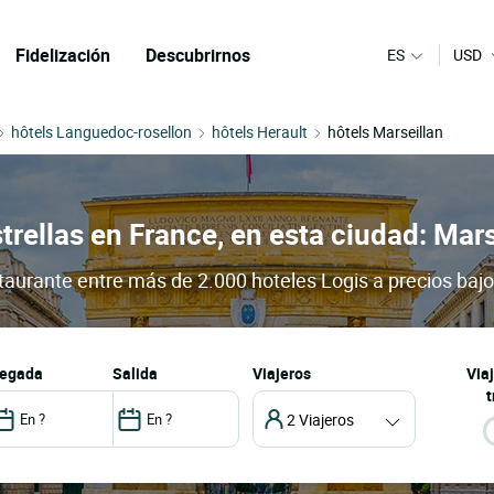
Fidelización
Descubrirnos
ES
USD
hôtels Languedoc-rosellon
hôtels Herault
hôtels Marseillan
trellas en France, en esta ciudad: Mars
staurante entre más de 2.000 hoteles Logis a precios baj
llegada
salida
Viajeros
Via
t
2 Viajeros