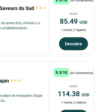
(99 comentarios)
. Saveurs du Sud
desde
85.49
USD
de arena fina, el hotel «Le
s al Mediterráneo....
1 noche, 2 viajeros
Descubra
9.3/10
(64 comentarios)
lajan
desde
114.38
USD
la playa de Aresquiers (lugar
túa...
1 noche, 2 viajeros