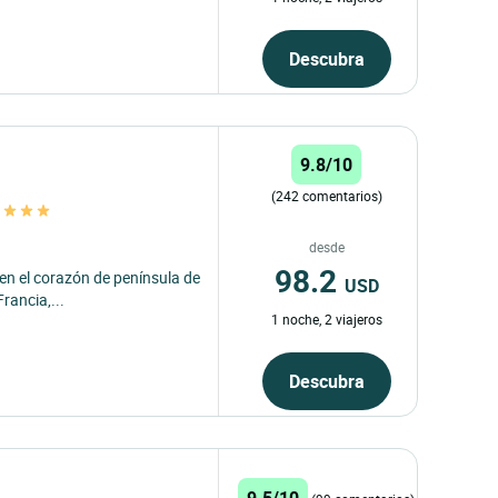
Descubra
9.8/10
(242 comentarios)
s
desde
98.2
 en el corazón de península de
USD
rancia,...
1 noche, 2 viajeros
Descubra
9.5/10