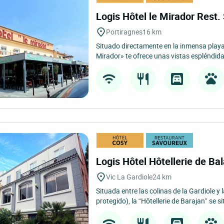
Logis Hôtel le Mirador Rest
Portiragnes
16 km
Situado directamente en la inmensa playa 
Mirador» te ofrece unas vistas espléndida
Logis Hôtel Hôtellerie de Ba
Vic La Gardiole
24 km
Situada entre las colinas de la Gardiole y 
protegido), la “Hôtellerie de Barajan” se si