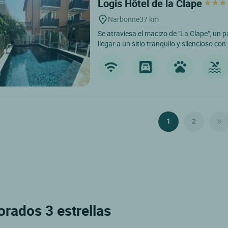
Logis Hôtel de la Clape
Narbonne
37 km
Se atraviesa el macizo de "La Clape", un p
llegar a un sitio tranquilo y silencioso co
1
2
orados 3 estrellas