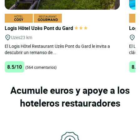
Logis Hôtel Uzès Pont du Gard
Logi
Uzes
23 km
N
El Logis Hôtel Restaurant Uzès Pont du Gard le invita a
El Lo
descubrir un remanso de...
clási
8.5/10
8.4
(564 comentarios)
Acumule euros y apoye a los
hoteleros restauradores