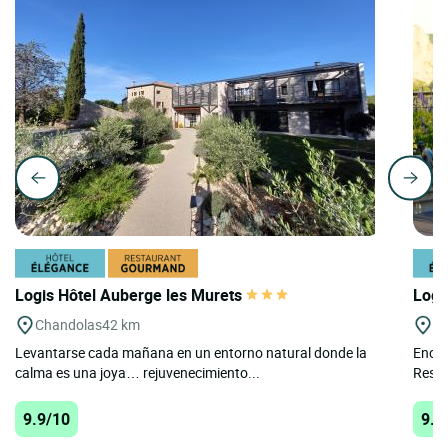
Logis Hôtel Auberge les Murets
Logi
Chandolas
42 km
A
Levantarse cada mañana en un entorno natural donde la
Encla
calma es una joya… rejuvenecimiento...
Resta
9.9/10
9.8