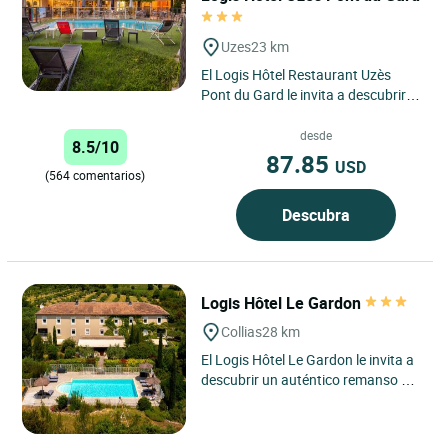
Uzes
23 km
El Logis Hôtel Restaurant Uzès
Pont du Gard le invita a descubrir
un remanso de paz en el corazón de
la región de Occitania....
desde
8.5/10
87.85
USD
(564 comentarios)
Descubra
Logis Hôtel Le Gardon
Collias
28 km
El Logis Hôtel Le Gardon le invita a
descubrir un auténtico remanso de
paz en el corazón de Occitania, en
Collias, un...