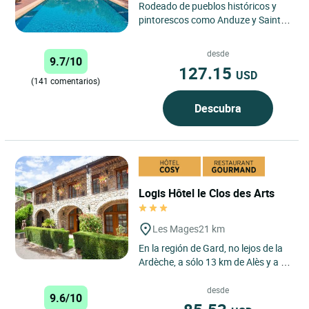
Rodeado de pueblos históricos y
pintorescos como Anduze y Saint
Jean du Gard, nuestro hotel
familiar le da la bienvenida...
desde
9.7/10
127.15
USD
(141 comentarios)
Descubra
Logis Hôtel le Clos des Arts
Les Mages
21 km
En la región de Gard, no lejos de la
Ardèche, a sólo 13 km de Alès y a 5
km de Saint Ambroix, en el corazón
de la prestigiosa...
desde
9.6/10