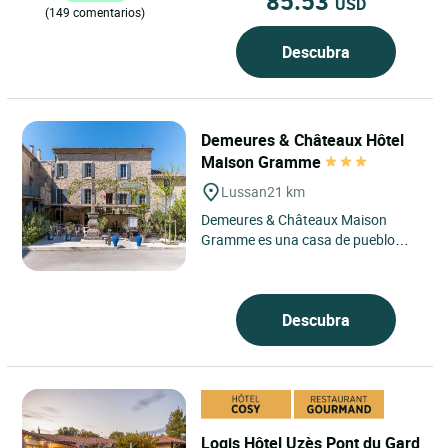
85.53
USD
(149 comentarios)
Descubra
Demeures & Châteaux Hôtel
Maison Gramme
Lussan
21 km
Demeures & Châteaux Maison
Gramme es una casa de pueblo
situada en el corazón de Lussan,
uno de los pueblos medievales...
Descubra
Logis Hôtel Uzès Pont du Gard