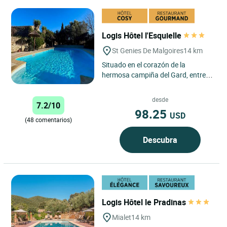
Logis Hôtel l'Esquielle
St Genies De Malgoires
14 km
Situado en el corazón de la
hermosa campiña del Gard, entre
Nîmes y Arles, el Logis Hôtel
L'Esquielle en Saint-Geniès-de-
desde
7.2/10
Malgoirès...
98.25
USD
(48 comentarios)
Descubra
Logis Hôtel le Pradinas
Mialet
14 km