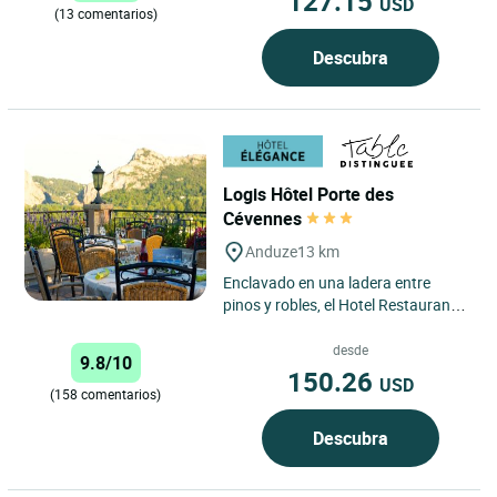
127.15
USD
(13 comentarios)
Descubra
Logis Hôtel Porte des
Cévennes
Anduze
13 km
Enclavado en una ladera entre
pinos y robles, el Hotel Restaurant
Spa La Porte des Cévennes de
Anduze goza de una ubicación...
desde
9.8/10
150.26
USD
(158 comentarios)
Descubra