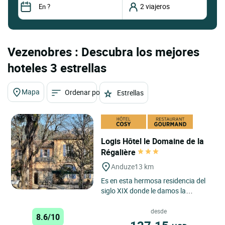
Vezenobres : Descubra los mejores
hoteles 3 estrellas
Mapa
Ordenar por
Estrellas
Logis Hôtel le Domaine de la
Régalière
Anduze
13 km
Es en esta hermosa residencia del
siglo XIX donde le damos la
bienvenida para su estancia en
Portes des Cévennes, a 2 km...
desde
8.6/10