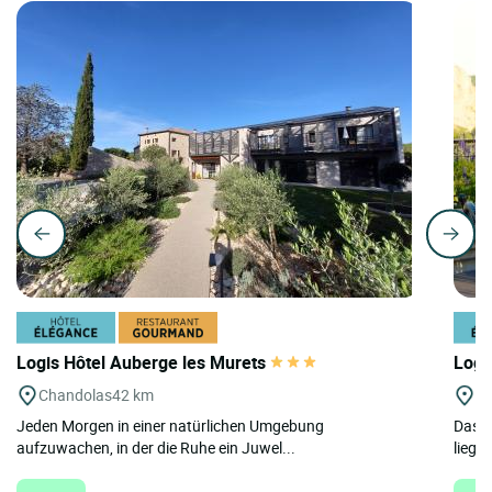
Logis Hôtel Auberge les Murets
Logi
Chandolas
42 km
A
Jeden Morgen in einer natürlichen Umgebung
Das H
aufzuwachen, in der die Ruhe ein Juwel...
liegt 