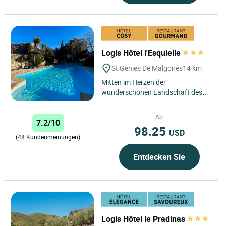
Logis Hôtel l'Esquielle
St Genies De Malgoires
14 km
Mitten im Herzen der
wunderschönen Landschaft des
Gard, zwischen Nîmes und Arles,
liegt das Logis Hôtel L'Esquielle in...
Ab
7.2/10
98.25
USD
(48 Kundenmeinungen)
Entdecken Sie
Logis Hôtel le Pradinas