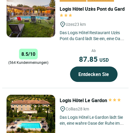
Logis Hôtel Uzès Pont du Gard
Uzes
23 km
Das Logis Hôtel Restaurant Uzès
Pont du Gard lädt Sie ein, eine Oase
der Ruhe im Herzen der Region
Okzitanien zu entdecken....
Ab
8.5/10
87.85
USD
(564 Kundenmeinungen)
Entdecken Sie
Logis Hôtel Le Gardon
Collias
28 km
Das Logis Hôtel Le Gardon lädt Sie
ein, eine wahre Oase der Ruhe im
Herzen Okzitaniens zu entdecken.