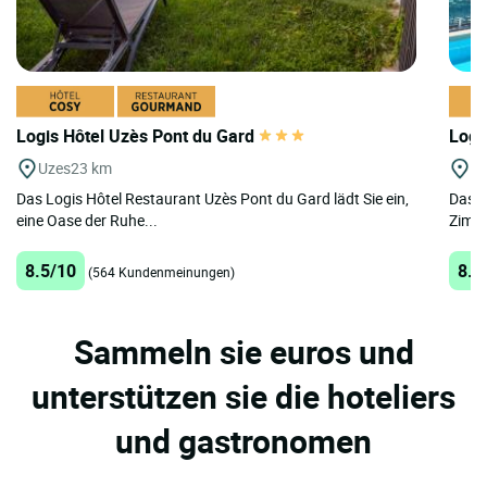
Logis Hôtel Uzès Pont du Gard
Logi
Uzes
23 km
N
Das Logis Hôtel Restaurant Uzès Pont du Gard lädt Sie ein,
Das L
eine Oase der Ruhe...
Zimme
8.5/10
8.4
(564 Kundenmeinungen)
Sammeln sie euros und
unterstützen sie die hoteliers
und gastronomen