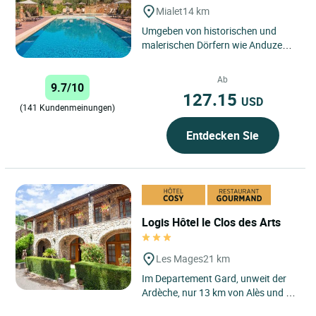
Mialet
14 km
Umgeben von historischen und
malerischen Dörfern wie Anduze
und Saint Jean du Gard heißt Sie
unser Familienhotel in einer...
Ab
9.7/10
127.15
USD
(141 Kundenmeinungen)
Entdecken Sie
Logis Hôtel le Clos des Arts
Les Mages
21 km
Im Departement Gard, unweit der
Ardèche, nur 13 km von Alès und 5
km von Saint Ambroix entfernt, im