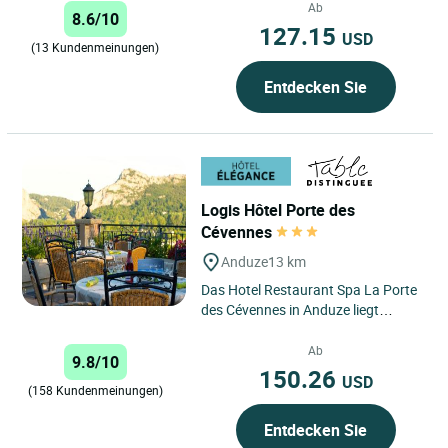
Ihrem Aufenthalt in Portes des
Ab
8.6/10
Cévennes,...
127.15
USD
(13 Kundenmeinungen)
Entdecken Sie
Logis Hôtel Porte des
Cévennes
Anduze
13 km
Das Hotel Restaurant Spa La Porte
des Cévennes in Anduze liegt
eingebettet in einen Hügel inmitten
von Kiefern und Eichen...
Ab
9.8/10
150.26
USD
(158 Kundenmeinungen)
Entdecken Sie