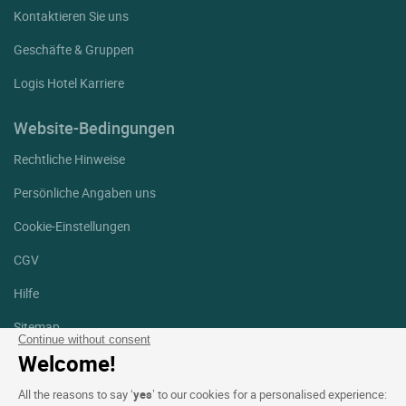
Kontaktieren Sie uns
Geschäfte & Gruppen
Logis Hotel Karriere
Website-Bedingungen
Rechtliche Hinweise
Persönliche Angaben uns
Cookie-Einstellungen
CGV
Hilfe
Sitemap
Continue without consent
Welcome!
Fotodanksagungen
All the reasons to say ‘
yes
’ to our cookies for a personalised experience:
Folgen Sie uns