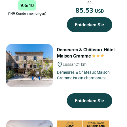
Herzen des prestigeträchtigen...
Ab
9.6/10
85.53
USD
(149 Kundenmeinungen)
Entdecken Sie
Demeures & Châteaux Hôtel
Maison Gramme
Lussan
21 km
Demeures & Châteaux Maison
Gramme ist ein charmantes
Dorfhaus im Herzen von Lussan,
einem der schönsten
mittelalterlichen...
Entdecken Sie