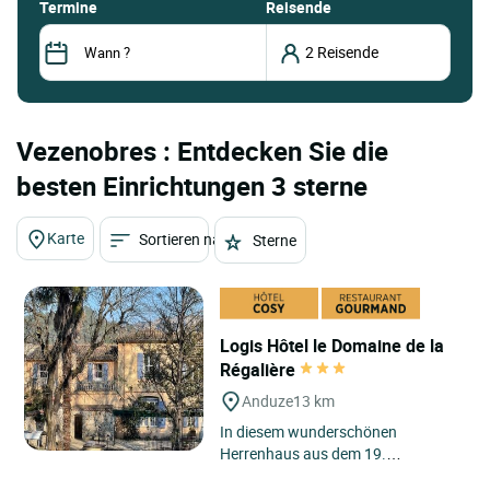
termine
Reisende
Vezenobres : Entdecken Sie die
besten Einrichtungen 3 sterne
Karte
Sortieren nach
Sterne
Logis Hôtel le Domaine de la
Régalière
Anduze
13 km
In diesem wunderschönen
Herrenhaus aus dem 19.
Jahrhundert begrüßen wir Sie zu