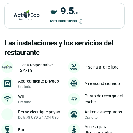
9.5
/10
Más información
Las instalaciones y los servicios del
restaurante
Cena responsable :
Piscina al aire libre
9.5/10
Aparcamiento privado
Aire acondicionado
Gratuito
Punto de recarga del
WIFI
coche
Gratuito
Borne électrique payant
Animales aceptados
De 5.78 USD a 17.34 USD
Gratuito
Acceso para
Bar
discapacitados