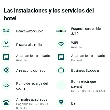
Las instalaciones y los servicios del
hotel
Estancia sostenible:
Peace&Work Gold
8/10
WIFI
Piscina al aire libre
Gratuito
Aparcamiento privado
Aparcamiento privado
Gratuito
Pagando
Aire acondicionado
Business Stopover
Borne électrique
Punto de recarga del
payant
coche
De 5.78 USD a 17.34 USD
Animales aceptados
Bar
Pagando De 5.78 USD a
8.09 USD