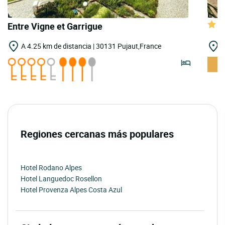
LOGIS HOTELS | Teritoria Maison Chenet -
LOGI
Entre Vigne et Garrigue
A 4.25 km de distancia | 30131 Pujaut,France
A
Regiones cercanas más populares
Hotel Rodano Alpes
Hotel Languedoc Rosellon
Hotel Provenza Alpes Costa Azul