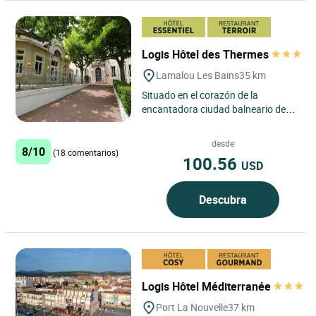
Logis Hôtel des Thermes
Lamalou Les Bains
35 km
Situado en el corazón de la
encantadora ciudad balneario de
Lamalou-les-Bains, en la región de
Hérault, el Logis Hôtel...
desde
8/10
(18 comentarios)
100.56
USD
Descubra
Logis Hôtel Méditerranée
Port La Nouvelle
37 km