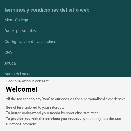
términos y condiciones del sitio web
Mención legal
Datos personales
Configuración de las cookies
CGV
Ayuda
Mapa del sitio
Continue without consent
Créditos
Welcome!
fotografías
All the reasons to say ‘
yes
’ to our cookies for a personalised experience:
Síguenos
See offers tailored
to your interests.
Facebook
Instagram
To better understand your needs
by producing statistics.
To provide you with the services you request
by ensuring that the site
functions properly.
Linkedin