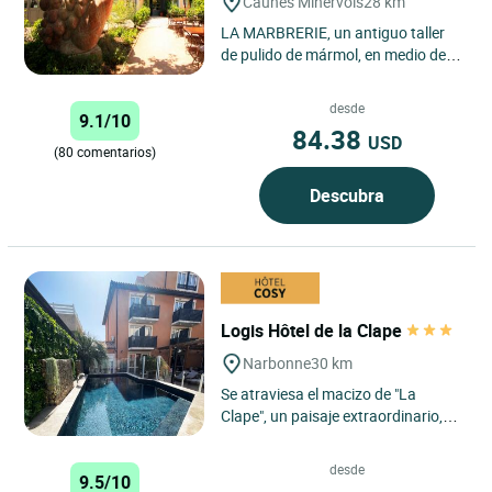
Caunes Minervois
28 km
LA MARBRERIE, un antiguo taller
de pulido de mármol, en medio de la
"región cátara", le propone un
descanso agradable...
desde
9.1/10
84.38
USD
(80 comentarios)
Descubra
Logis Hôtel de la Clape
Narbonne
30 km
Se atraviesa el macizo de "La
Clape", un paisaje extraordinario,
para llegar a un sitio tranquilo y
silencioso con una enorme...
desde
9.5/10