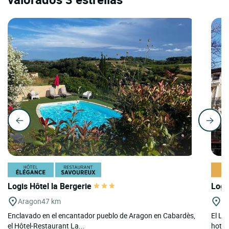
Logis Hôtel la Bergerie
Logi
Aragon
47 km
A
Enclavado en el encantador pueblo de Aragon en Cabardès,
El Lo
el Hôtel-Restaurant La...
hotel 