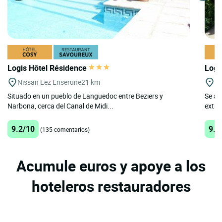
Logis Hôtel Résidence
Logi
Nissan Lez Enserune
21 km
N
Situado en un pueblo de Languedoc entre Beziers y
Se at
Narbona, cerca del Canal de Midi...
extrao
9.2/10
9.5
(135 comentarios)
Acumule euros y apoye a los
hoteleros restauradores