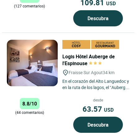
109.81
USD
(127 comentarios)
Descubra
Logis Hôtel Auberge de
l'Espinouse
Fraisse Sur Agout
34 km
En el corazón del Alto Languedoc y
en la ruta de los lagos, el “Auberge
de l’Espinouse” le propone una
cocina tradicional...
desde
8.8/10
63.57
USD
(44 comentarios)
Descubra