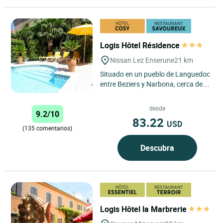
Logis Hôtel Résidence
Nissan Lez Enserune
21 km
Situado en un pueblo de Languedoc
entre Beziers y Narbona, cerca del
Canal de Midi y del sitio romano de
Ensérune, a 10km...
desde
9.2/10
83.22
USD
(135 comentarios)
Descubra
Logis Hôtel la Marbrerie