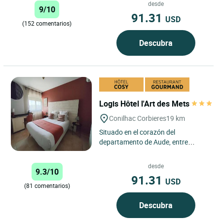
contra el cielo azul, ofrece...
desde
9/10
91.31
USD
(152 comentarios)
Descubra
Logis Hôtel l'Art des Mets
Conilhac Corbieres
19 km
Situado en el corazón del
departamento de Aude, entre
viñedos y campos ondulados, el
Logis Hôtel l'Art des Mets ofrece...
desde
9.3/10
91.31
USD
(81 comentarios)
Descubra