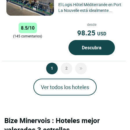
El Logis Hôtel Méditerranée en Port
La Nouvelle está idealmente
situado frente al mar y ofrece una
vista impresionante...
desde
8.5/10
98.25
USD
(145 comentarios)
Descubra
1
2
Ver todos los hoteles
Bize Minervois : Hoteles mejor
valorados 3 estrellas