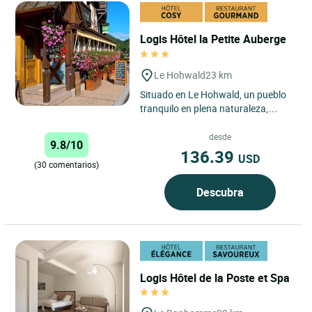
Logis Hôtel la Petite Auberge
Le Hohwald
23 km
Situado en Le Hohwald, un pueblo
tranquilo en plena naturaleza,
perfecto para pasear tanto a pie
como en mountain bike (cascada,...
desde
9.8/10
136.39
USD
(30 comentarios)
Descubra
Logis Hôtel de la Poste et Spa