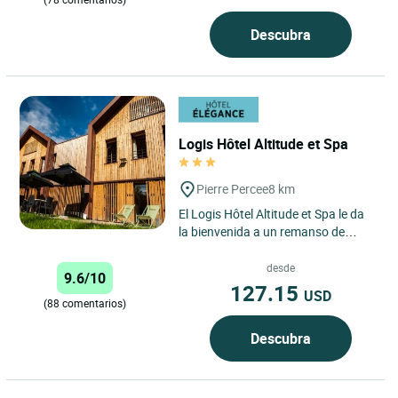
Descubra
Logis Hôtel Altitude et Spa
Pierre Percee
8 km
El Logis Hôtel Altitude et Spa le da
la bienvenida a un remanso de
naturaleza virgen, invitándole a
descubrir Pierre Percée,...
desde
9.6/10
127.15
USD
(88 comentarios)
Descubra