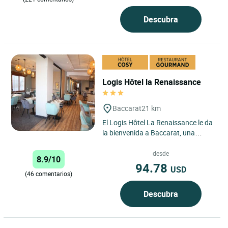
Descubra
Logis Hôtel la Renaissance
Baccarat
21 km
El Logis Hôtel La Renaissance le da
la bienvenida a Baccarat, una
encantadora ciudad de Lorena,
mundialmente conocida por...
desde
8.9/10
94.78
USD
(46 comentarios)
Descubra