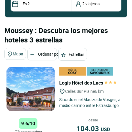
Moussey : Descubra los mejores
hoteles 3 estrellas
Mapa
Ordenar por
Estrellas
Logis Hôtel des Lacs
Celles Sur Plaine
6 km
Situado en el Macizo de Vosges, a
medio camino entre Estrasburgo y
Nancy, el Hotel-Restaurante des
Lacs es un hotel de encanto...
desde
9.6/10
104.03
USD
(78 comentarios)