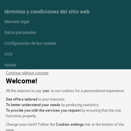
términos y condiciones del sitio web
Mención legal
Datos personales
Configuración de las cookies
CGV
Ayuda
Continue without consent
Mapa del sitio
Welcome!
Créditos
All the reasons to say ‘
yes
’ to our cookies for a personalised experience:
fotografías
See offers tailored
to your interests.
Síguenos
To better understand your needs
by producing statistics.
To provide you with the services you request
by ensuring that the site
Facebook
Instagram
functions properly.
Change your mind? Follow the
Cookies settings
link at the bottom of the
Linkedin
page.