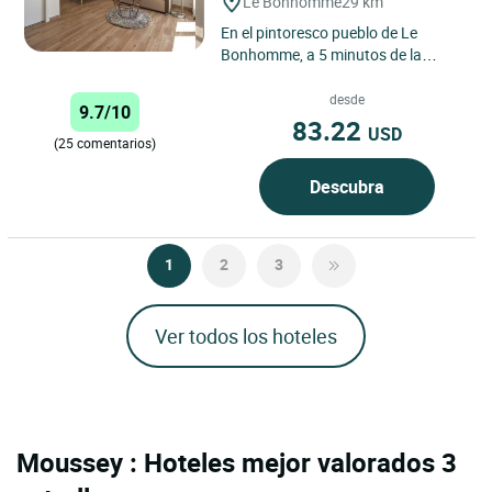
Le Bonhomme
29 km
En el pintoresco pueblo de Le
Bonhomme, a 5 minutos de la
estación de esquí de Lac-Blanc,
esta dulce casa familiar que...
desde
9.7/10
83.22
USD
(25 comentarios)
Descubra
1
2
3
Ver todos los hoteles
Moussey : Hoteles mejor valorados 3