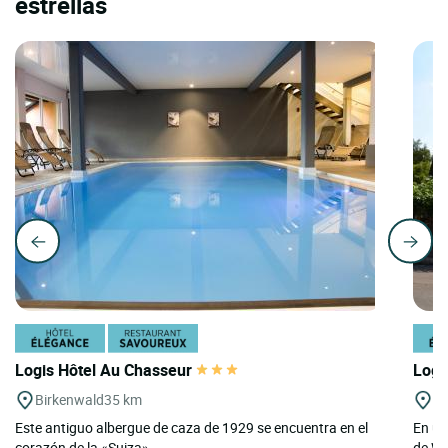
estrellas
Logis Hôtel Au Chasseur
Logi
Birkenwald
35 km
La
Este antiguo albergue de caza de 1929 se encuentra en el
En un
corazón de la «Suiza»...
de We