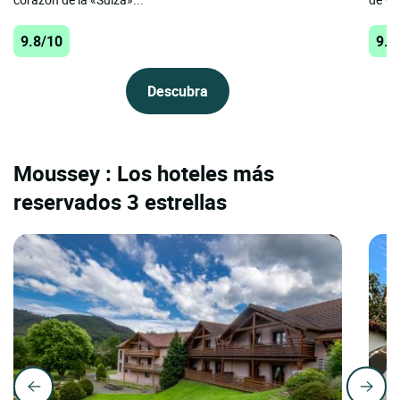
9.8/10
9.8
Descubra
Moussey : Los hoteles más
reservados 3 estrellas