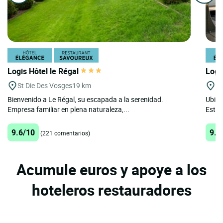
Logis Hôtel le Régal
Logi
St Die Des Vosges
19 km
Mu
Bienvenido a Le Régal, su escapada a la serenidad.
Ubica
Empresa familiar en plena naturaleza,...
Estra
9.6/10
9.3
(221 comentarios)
Acumule euros y apoye a los
hoteleros restauradores