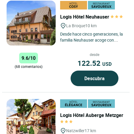
Logis Hôtel Neuhauser
La Broque
10 km
Desde hace cinco generaciones, la
familia Neuhauser acoge con
calidez y consideración a viajeros y
turistas en busca de...
desde
9.6/10
122.52
USD
(68 comentarios)
Descubra
Logis Hôtel Auberge Metzger
Natzwiller
17 km