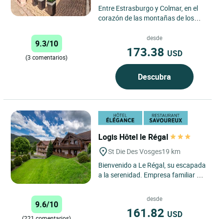
Entre Estrasburgo y Colmar, en el
corazón de las montañas de los
Vosgos, regálese una encantadora
parada en el Hôtel...
desde
9.3/10
173.38
USD
(3 comentarios)
Descubra
Logis Hôtel le Régal
St Die Des Vosges
19 km
Bienvenido a Le Régal, su escapada
a la serenidad. Empresa familiar en
plena naturaleza, nuestro hotel
está rodeado de...
desde
9.6/10
161.82
USD
(221 comentarios)