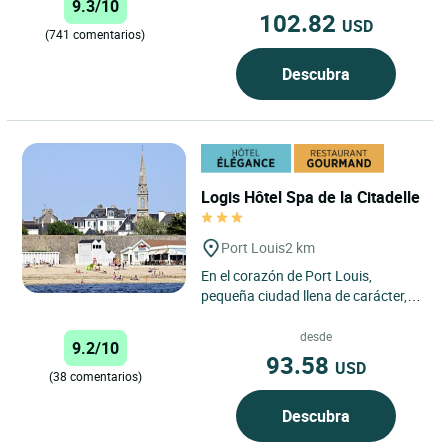
9.3/10
102.82
USD
(741 comentarios)
Descubra
Logis Hôtel Spa de la Citadelle
Port Louis
2 km
En el corazón de Port Louis,
pequeña ciudad llena de carácter, el
Hôtel de La Citadelle le da la
bienvenida a dos pasos...
desde
9.2/10
93.58
USD
(38 comentarios)
Descubra