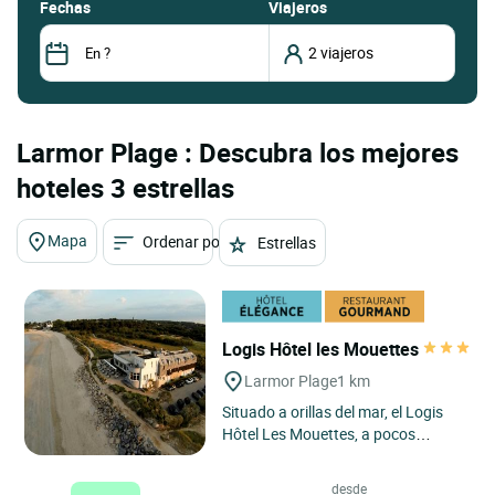
fechas
Viajeros
Larmor Plage : Descubra los mejores
hoteles 3 estrellas
Mapa
Ordenar por
Estrellas
Logis Hôtel les Mouettes
Larmor Plage
1 km
Situado a orillas del mar, el Logis
Hôtel Les Mouettes, a pocos
minutos de Lorient y frente a la isla
de Groix, le da la...
desde