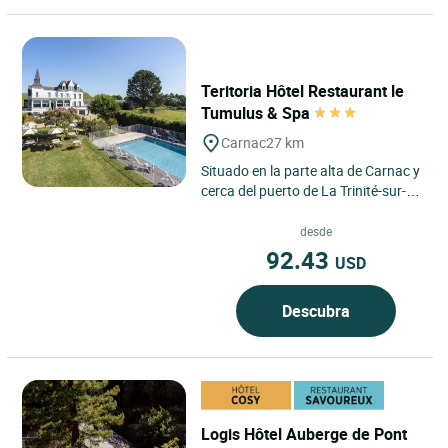
Teritoria Hôtel Restaurant le
Tumulus & Spa
Carnac
27 km
Situado en la parte alta de Carnac y
cerca del puerto de La Trinité-sur-
Mer, totalmente renovado, el hotel
«Du Tumulus»...
desde
92.43
USD
Descubra
Logis Hôtel Auberge de Pont