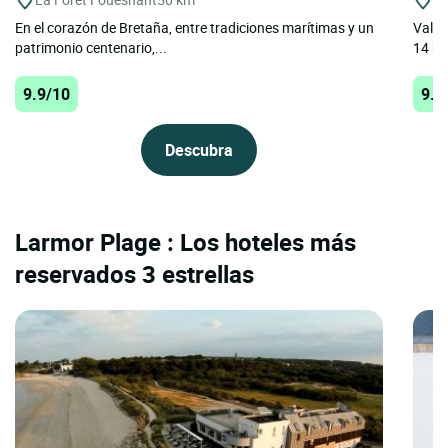
En el corazón de Bretaña, entre tradiciones marítimas y un
Valér
patrimonio centenario,...
14 hab
9.9/10
9.8
Descubra
Larmor Plage : Los hoteles más
reservados 3 estrellas