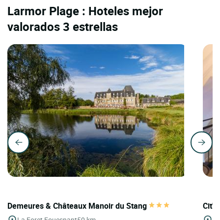
Larmor Plage : Hoteles mejor
valorados 3 estrellas
Demeures & Châteaux Manoir du Stang
Cit'
La Foret Fouesnant
50 km
Po