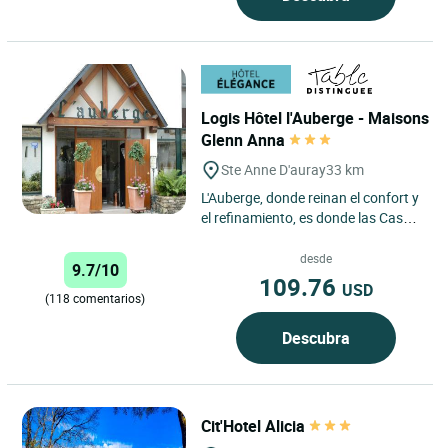
Logis Hôtel l'Auberge - Maisons
Glenn Anna
Ste Anne D'auray
33 km
L'Auberge, donde reinan el confort y
el refinamiento, es donde las Casas
Glenn Anna le invitan a pasar un
momento único. ...
desde
9.7/10
109.76
USD
(118 comentarios)
Descubra
Cit'Hotel Alicia