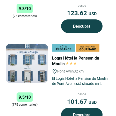
habitaciones a orillas del Aven, en el
corazón de la ciudad...
desde
9.8/10
123.62
USD
(25 comentarios)
Descubra
Logis Hôtel la Pension du
Moulin
Pont Aven
32 km
El Logis Hôtel la Pension du Moulin
de Pont-Aven está situado en la
pintoresca comuna de Pont-Aven,
un entorno idílico...
desde
9.5/10
101.67
USD
(175 comentarios)
Descubra