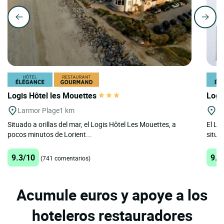
Logis Hôtel les Mouettes
Logi
Larmor Plage
1 km
Po
Situado a orillas del mar, el Logis Hôtel Les Mouettes, a
El Lo
pocos minutos de Lorient...
situa
9.3/10
9.5
(741 comentarios)
Acumule euros y apoye a los
hoteleros restauradores