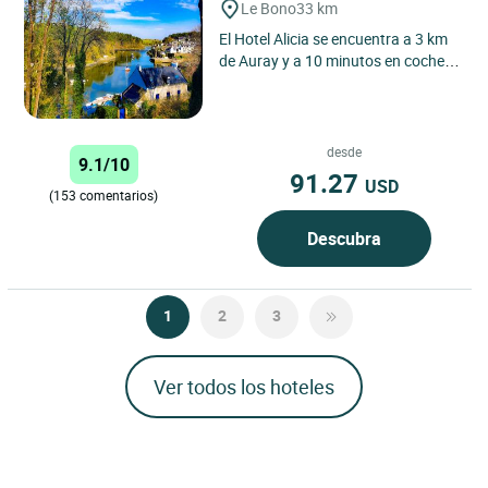
Le Bono
33 km
El Hotel Alicia se encuentra a 3 km
de Auray y a 10 minutos en coche
de Vannes, en el corazón del golfo
de Morbihan. Una...
desde
9.1/10
91.27
USD
(153 comentarios)
Descubra
1
2
3
Ver todos los hoteles