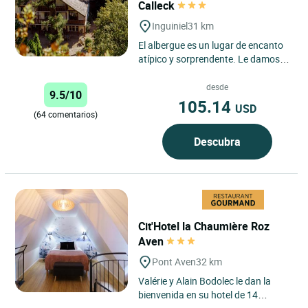
Calleck
Inguiniel
31 km
El albergue es un lugar de encanto
atípico y sorprendente. Le damos la
bienvenida al corazón del bosque
nacional de Pont...
desde
9.5/10
105.14
USD
(64 comentarios)
Descubra
Cit'Hotel la Chaumière Roz
Aven
Pont Aven
32 km
Valérie y Alain Bodolec le dan la
bienvenida en su hotel de 14