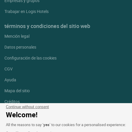
Empresas y grupos
Trabajar en Logis Hotels
términos y condiciones del sitio web
Mención legal
Datos personales
Configuración de las cookies
CGV
Ayuda
Mapa del sitio
Créditos
fotografías
Continue without consent
Welcome!
Síguenos
All the reasons to say ‘
yes
’ to our cookies for a personalised experience:
Facebook
Instagram