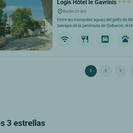
Logis Hôtel le Gavrinis
Baden
29 km
Entre las tranquilas aguas del golfo de M
salvajes de la península de Quiberon, el H
1
2
3
s 3 estrellas