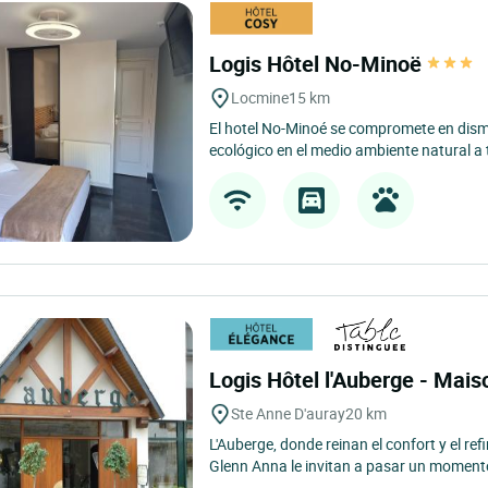
Logis Hôtel No-Minoë
Locmine
15 km
El hotel No-Minoé se compromete en dism
ecológico en el medio ambiente natural a
Logis Hôtel l'Auberge - Mai
Ste Anne D'auray
20 km
L'Auberge, donde reinan el confort y el re
Glenn Anna le invitan a pasar un momento 