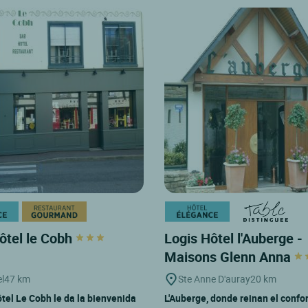
ôtel le Cobh
Logis Hôtel l'Auberge -
Maisons Glenn Anna
l
47 km
Ste Anne D'auray
20 km
ôtel Le Cobh le da la bienvenida
L'Auberge, donde reinan el confor