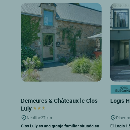
Demeures & Châteaux le Clos
Logis H
Luly
Neulliac
27 km
Ploerme
Clos Luly es una granja familiar situada en
El Logis H