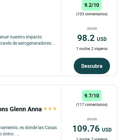
9.2/10
(103 comentarios)
desde
98.2
inuir nuestro impacto
USD
 través de aerogeneradores...
1 noche, 2 viajeros
Descubra
9.7/10
(117 comentarios)
sons Glenn Anna
desde
109.76
finamiento, es donde las Casas
USD
único. ...
1 noche, 2 viajeros