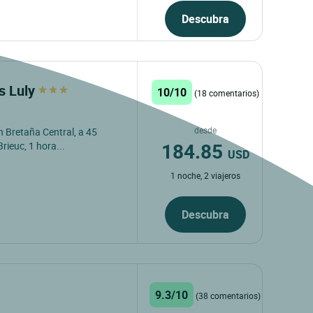
Descubra
s Luly
10/10
(18 comentarios)
desde
n Bretaña Central, a 45
184.85
ieuc, 1 hora...
USD
1 noche, 2 viajeros
Descubra
9.3/10
(38 comentarios)