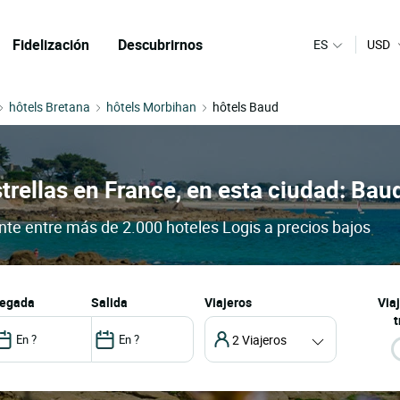
Fidelización
Descubrirnos
ES
USD
hôtels Bretana
hôtels Morbihan
hôtels Baud
trellas en France, en esta ciudad: Bau
ante entre más de 2.000 hoteles Logis a precios bajos
llegada
salida
Viajeros
Via
t
2 Viajeros