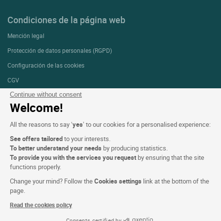
Condiciones de la página web
Mención legal
Protección de datos personales (RGPD)
Configuración de las cookies
CGV
Continue without consent
Asistencia
Welcome!
Mapa del sitio
All the reasons to say ‘
yes
’ to our cookies for a personalised experience:
Créditos
fotografías
See offers tailored
to your interests.
To better understand your needs
by producing statistics.
To provide you with the services you request
by ensuring that the site
functions properly.
Síguenos
Change your mind? Follow the
Cookies settings
link at the bottom of the
page.
Read the cookies policy
Consents certified by