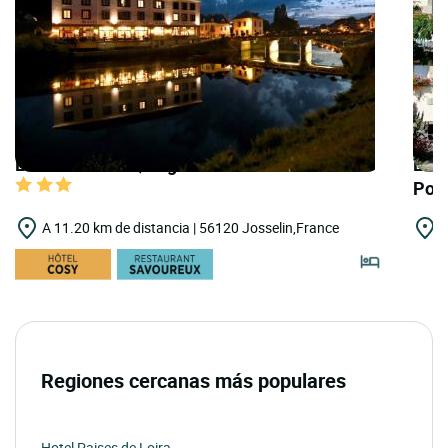
LOGIS HOTELS | Logis Hôtel du Château
LOGI
Por
A 11.20 km de distancia | 56120 Josselin,France
A
Regiones cercanas más populares
Hotel Paises de Loira