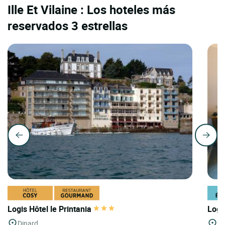
Ille Et Vilaine : Los hoteles más
reservados 3 estrellas
Logis Hôtel le Printania
Logi
Dinard
St