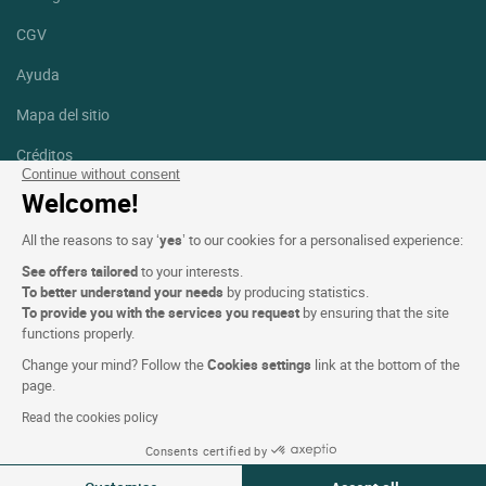
CGV
Ayuda
Mapa del sitio
Créditos
fotografías
Continue without consent
Welcome!
Síguenos
All the reasons to say ‘
yes
’ to our cookies for a personalised experience:
Facebook
Instagram
See offers tailored
to your interests.
To better understand your needs
by producing statistics.
Linkedin
To provide you with the services you request
by ensuring that the site
functions properly.
Change your mind? Follow the
Cookies settings
link at the bottom of the
page.
Read the cookies policy
Logis Hotels copyright © 2026 Reservados todos los derechos -
Consents certified by
CGV. Powered by
SIWAY