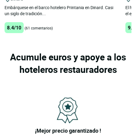
Embárquese en el barco hotelero Printania en Dinard. Casi
El ho
un siglo de tradición...
el eje
8.4/10
9.5
(61 comentarios)
Acumule euros y apoye a los
hoteleros restauradores
¡Mejor precio garantizado !