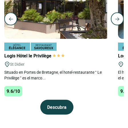
Logis Hôtel le Privilège
Logi
St Didier
St
Situado en Portes de Bretagne, el hotel-restaurante “ Le
El ho
Privilège ” es el marco...
el eje
9.6/10
9.5
Descubra