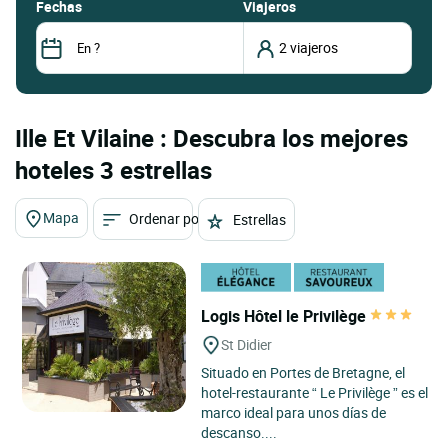
fechas
Viajeros
Ille Et Vilaine : Descubra los mejores
hoteles 3 estrellas
Mapa
Ordenar por
Estrellas
Logis Hôtel le Privilège
St Didier
Situado en Portes de Bretagne, el
hotel-restaurante “ Le Privilège ” es el
marco ideal para unos días de
descanso....