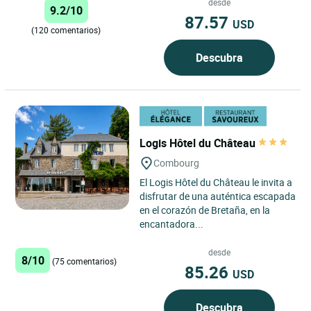
desde
9.2/10
87.57
USD
(120 comentarios)
Descubra
Logis Hôtel du Château
Combourg
El Logis Hôtel du Château le invita a
disfrutar de una auténtica escapada
en el corazón de Bretaña, en la
encantadora...
desde
8/10
(75 comentarios)
85.26
USD
Descubra