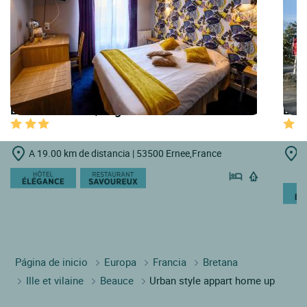
LOGIS HOTELS | Logis Hôtel du Grand Cerf
LOGI
A 19.00 km de distancia | 53500 Ernee,France
A
H
Página de inicio
Europa
Francia
Bretana
Ille et vilaine
Beauce
Urban style appart home up