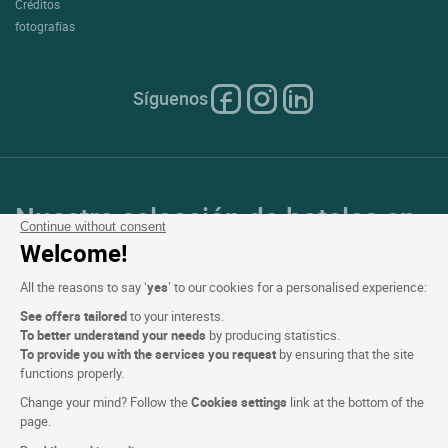
Créditos
fotografías
Síguenos
Nuestra selección de hoteles en
Continue without consent
Francia y en Europa
Welcome!
All the reasons to say ‘
yes
’ to our cookies for a personalised experience:
Top de países
See offers tailored
to your interests.
To better understand your needs
by producing statistics.
Top de regiones
To provide you with the services you request
by ensuring that the site
functions properly.
Top de ciudades
Change your mind? Follow the
Cookies settings
link at the bottom of the
page.
Top de hoteles