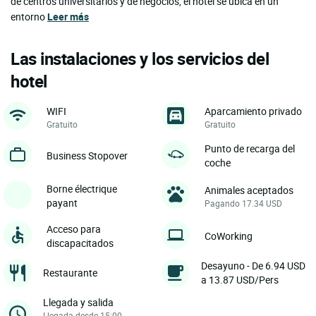
de centros universitarios y de negocios, el hotel se ubica en un
entorno
Leer más
Las instalaciones y los servicios del
hotel
WIFI
Aparcamiento privado
Gratuito
Gratuito
Punto de recarga del
Business Stopover
coche
Borne électrique
Animales aceptados
payant
Pagando 17.34 USD
Acceso para
CoWorking
discapacitados
Desayuno - De 6.94 USD
Restaurante
a 13.87 USD/Pers
Llegada y salida
Llegada desde 15:00,