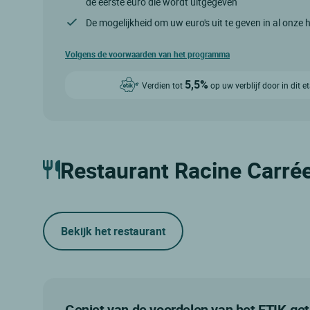
de eerste euro die wordt uitgegeven
De mogelijkheid om uw euro's uit te geven in al onze 
Volgens de voorwaarden van het programma
5,5%
Verdien tot
op uw verblijf door in dit 
Restaurant Racine Carré
Bekijk het restaurant
Geniet van de voordelen van het ETIK-