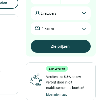
elen
2 reizigers
1 kamer
ETIK Loyaliteit
s
Verdien tot
5,5%
op uw
verblijf door in dit
etablissement te boeken!
Meer informatie