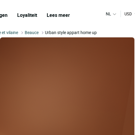
NL
USD
gen
Loyaliteit
Lees meer
le et vilaine
Beauce
Urban style appart home up