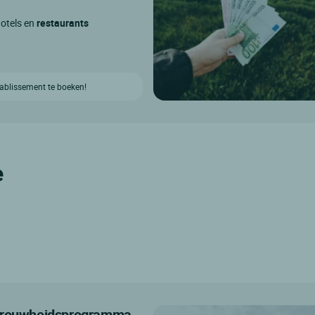
hotels en
restaurants
etablissement te boeken!
e
getrouwheidsprogramma