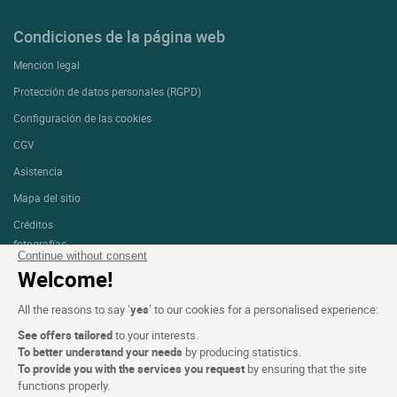
Condiciones de la página web
Mención legal
Protección de datos personales (RGPD)
Configuración de las cookies
CGV
Asistencia
Mapa del sitio
Créditos
fotografías
Continue without consent
Welcome!
Síguenos
All the reasons to say ‘
yes
’ to our cookies for a personalised experience:
See offers tailored
to your interests.
To better understand your needs
by producing statistics.
To provide you with the services you request
by ensuring that the site
functions properly.