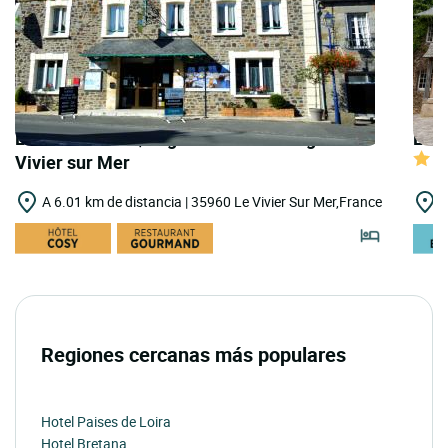
LOGIS HOTELS | Logis Hôtel le Bretagne - le
LOGI
Vivier sur Mer
A 6.01 km de distancia | 35960 Le Vivier Sur Mer,France
A
Regiones cercanas más populares
Hotel Paises de Loira
Hotel Bretana