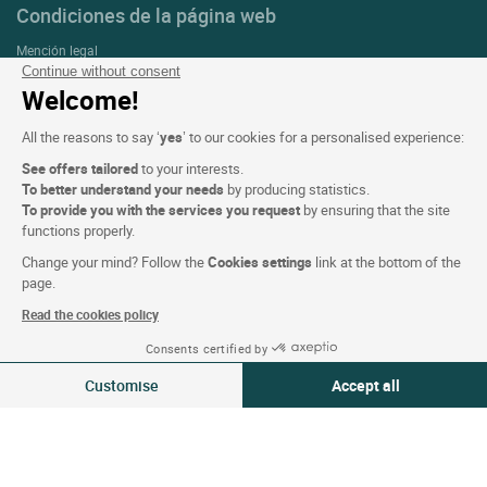
Condiciones de la página web
Mención legal
Continue without consent
Protección de datos personales (RGPD)
Welcome!
Configuración de las cookies
All the reasons to say ‘
yes
’ to our cookies for a personalised experience:
CGV
See offers tailored
to your interests.
Asistencia
To better understand your needs
by producing statistics.
To provide you with the services you request
by ensuring that the site
Mapa del sitio
functions properly.
Créditos
Change your mind? Follow the
Cookies settings
link at the bottom of the
fotografías
page.
Read the cookies policy
Síguenos
Consents certified by
Ver disponibilidad
Customise
Accept all
Consent Management Platform: Personalize Your Options
Axeptio consent
Our platform empowers you to tailor and manage your privacy settings,
Nuestra selección de hoteles en