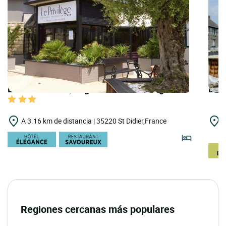
LOGIS HOTELS | Logis Hôtel le Privilège
LOGI
A 3.16 km de distancia | 35220 St Didier,France
A
V
Regiones cercanas más populares