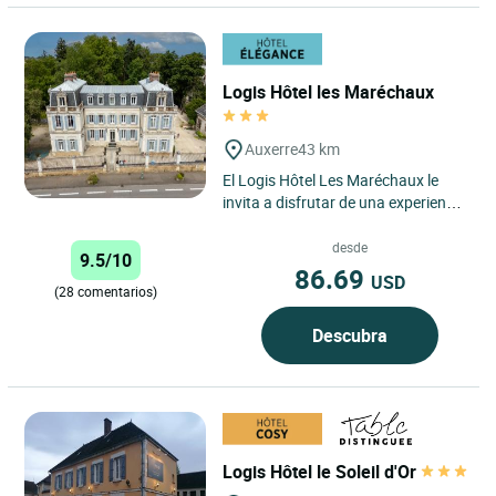
Logis Hôtel les Maréchaux
Auxerre
43 km
El Logis Hôtel Les Maréchaux le
invita a disfrutar de una experiencia
única en el corazón de Auxerre, en
un edificio...
desde
9.5/10
86.69
USD
(28 comentarios)
Descubra
Logis Hôtel le Soleil d'Or