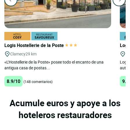
Logis Hostellerie de la Poste
Logi
Clamecy
29 km
Se
«L'Hostellerie de la Poste» posee todo el encanto de una
Logis 
antigua casa de postas...
autén
8.9/10
9.3
(148 comentarios)
Acumule euros y apoye a los
hoteleros restauradores