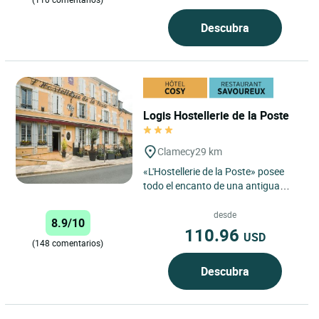
Descubra
Logis Hostellerie de la Poste
Clamecy
29 km
«L'Hostellerie de la Poste» posee
todo el encanto de una antigua
casa de postas rehabilitada con
gusto. El chef de nuestro...
desde
8.9/10
110.96
USD
(148 comentarios)
Descubra