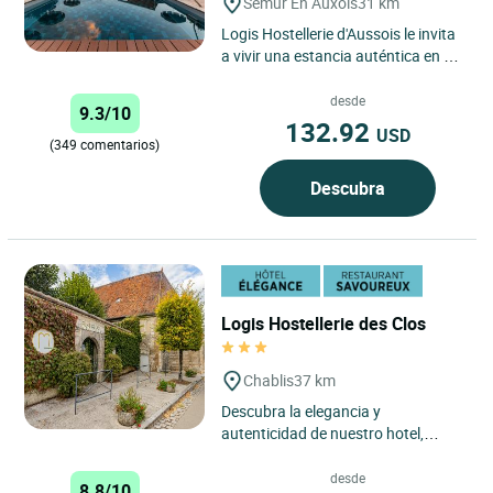
Semur En Auxois
31 km
Logis Hostellerie d'Aussois le invita
a vivir una estancia auténtica en el
corazón de la región de Borgoña-
Franco Condado,...
desde
9.3/10
132.92
USD
(349 comentarios)
Descubra
Logis Hostellerie des Clos
Chablis
37 km
Descubra la elegancia y
autenticidad de nuestro hotel,
idealmente ubicado en el corazón
de los famosos viñedos de
desde
8.8/10