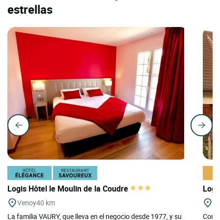
estrellas
Logis Hôtel le Moulin de la Coudre
Logi
Venoy
40 km
Qu
La familia VAURY, que lleva en el negocio desde 1977, y su
Confo