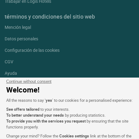
Trabajar en Logis Hotels
términos y condiciones del sitio web
Mención legal
Datos personales
Configuración de las cookies
CGV
Ayuda
Continue without consent
Mapa del sitio
Welcome!
Créditos
All the reasons to say ‘
yes
’ to our cookies for a personalised experience:
fotografías
See offers tailored
to your interests.
Síguenos
To better understand your needs
by producing statistics.
To provide you with the services you request
by ensuring that the site
Facebook
Instagram
functions properly.
Change your mind? Follow the
Cookies settings
link at the bottom of the
Linkedin