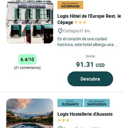
Logis Hôtel de l'Europe Rest. le
Cépage
Corbigny
31 km
En el corazón de una ciudad
histórica, este hotel alberga una
parada gastronómica, 18
habitaciones confortables con
desde
6.4/10
una...
91.31
USD
(21 comentarios)
Descubra
Logis Hostellerie d'Aussois