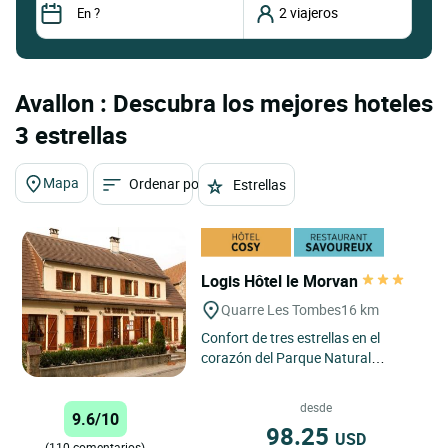
Avallon : Descubra los mejores hoteles
3 estrellas
Mapa
Ordenar por
Estrellas
Logis Hôtel le Morvan
Quarre Les Tombes
16 km
Confort de tres estrellas en el
corazón del Parque Natural
Regional de Morvan, a 30 minutos
de Avallon y Vézelay. La belleza...
desde
9.6/10
98.25
USD
(110 comentarios)