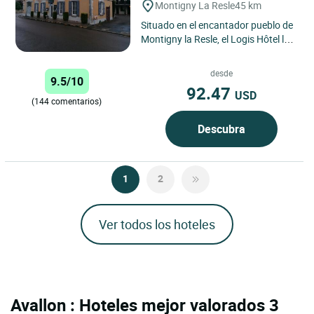
Montigny La Resle
45 km
Situado en el encantador pueblo de
Montigny la Resle, el Logis Hôtel le
Soleil d'Or es un remanso de paz en
un entorno bucólico....
desde
9.5/10
92.47
USD
(144 comentarios)
Descubra
1
2
Ver todos los hoteles
Avallon : Hoteles mejor valorados 3