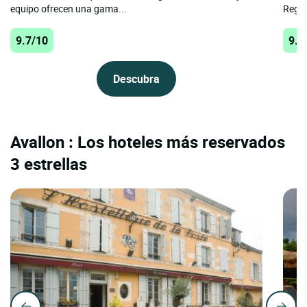
equipo ofrecen una gama...
Regio
9.7/10
9.6
Descubra
Avallon : Los hoteles más reservados
3 estrellas