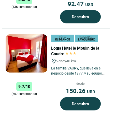
Chablis....
92.47
USD
(136 comentarios)
Descubra
Logis Hôtel le Moulin de la
Coudre
Venoy
40 km
La familia VAURY, que lleva en el
negocio desde 1977, y su equipo
ofrecen una gama de servicios de
calidad en el corazón...
desde
9.7/10
150.26
USD
(707 comentarios)
Descubra