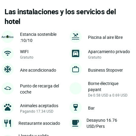
Las instalaciones y los servicios del
hotel
Estancia sostenible
Piscina al aire libre
:10/10
WIFI
Aparcamiento privado
Gratuito
Gratuito
Aire acondicionado
Business Stopover
Borne électrique
Punto de recarga del
payant
coche
De 0.58 USD a 0.69 USD
Animales aceptados
Bar
Pagando 17.34 USD
Desayuno 16.76
Restaurante asociado
USD/Pers
Llegada y salida