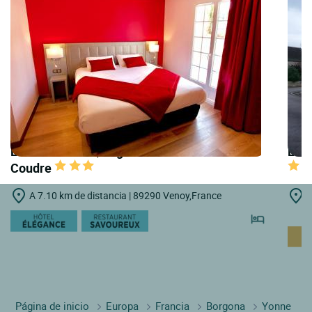
LOGIS HOTELS | Logis Hôtel le Moulin de la
LOGI
Coudre
A 7.10 km de distancia | 89290 Venoy,France
A
R
Página de inicio
Europa
Francia
Borgona
Yonne