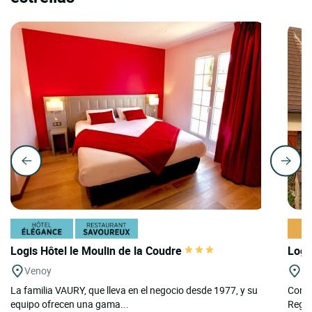
Logis Hôtel le Moulin de la Coudre
Logi
Venoy
Qu
La familia VAURY, que lleva en el negocio desde 1977, y su
Confo
equipo ofrecen una gama...
Regio