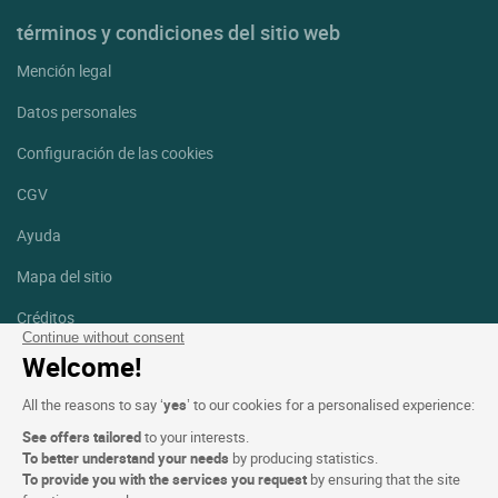
términos y condiciones del sitio web
Mención legal
Datos personales
Configuración de las cookies
CGV
Ayuda
Mapa del sitio
Créditos
fotografías
Continue without consent
Welcome!
Síguenos
All the reasons to say ‘
yes
’ to our cookies for a personalised experience:
Facebook
Instagram
See offers tailored
to your interests.
To better understand your needs
by producing statistics.
Linkedin
To provide you with the services you request
by ensuring that the site