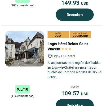
149.93
USD
(707 comentarios)
Descubra
Logis Hôtel Relais Saint
Vincent
Ligny Le Chatel
A las puertas de la región de Chablis,
en Ligny-le-Châtel, un encantador
pueblo de Borgoña a orillas del río Le
Serein,...
desde
9.5/10
109.57
USD
(114 comentarios)
Descubra