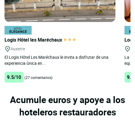
Logis Hôtel les Maréchaux
Logi
Auxerre
V
El Logis Hôtel Les Maréchaux le invita a disfrutar de una
La fa
experiencia única en...
equip
9.5/10
9.7
(27 comentarios)
Acumule euros y apoye a los
hoteleros restauradores