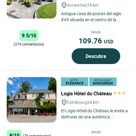
Avranches
18 km
Antigua casa de postas del siglo
XVII situada en el centro de la
ciudad. Decorada al estilo
normando, con una colección...
desde
9.5/10
109.76
USD
(374 comentarios)
Descubra
Logis Hôtel du Château
Combourg
24 km
El Logis Hôtel du Château le invita a
disfrutar de una auténtica
escapada en el corazón de Bretaña,
en la encantadora...
desde
8/10
(75 comentarios)