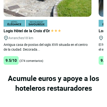
Logis Hôtel de la Croix d'Or
Logi
Avranches
18 km
St
Antigua casa de postas del siglo XVII situada en el centro
El ho
de la ciudad. Decorada...
el eje
9.5/10
9.5
(374 comentarios)
Acumule euros y apoye a los
hoteleros restauradores