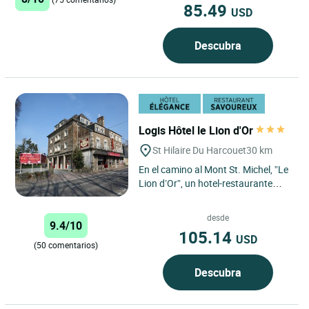
85.49
USD
Descubra
Logis Hôtel le Lion d'Or
St Hilaire Du Harcouet
30 km
En el camino al Mont St. Michel, ”Le
Lion d’Or”, un hotel-restaurante
situado en St Hilaire du Harcouët, le
invita...
desde
9.4/10
105.14
USD
(50 comentarios)
Descubra