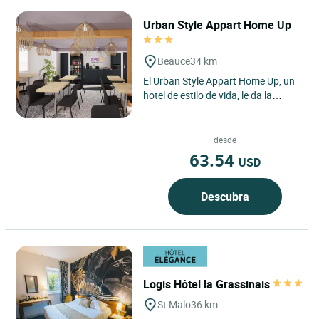
Urban Style Appart Home Up
Beauce
34 km
El Urban Style Appart Home Up, un
hotel de estilo de vida, le da la
bienvenida a Beaucé, a un paso de
Fougères, entre Bretaña...
desde
63.54
USD
Descubra
Logis Hôtel la Grassinais
St Malo
36 km