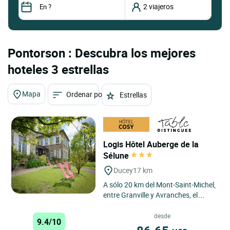
Pontorson : Descubra los mejores
hoteles 3 estrellas
Mapa
Ordenar por
Estrellas
Logis Hôtel Auberge de la
Sélune
Ducey
17 km
A sólo 20 km del Mont-Saint-Michel,
entre Granville y Avranches, el
Auberge de la Sélune ofrece
habitaciones tranquilas...
desde
9.4/10