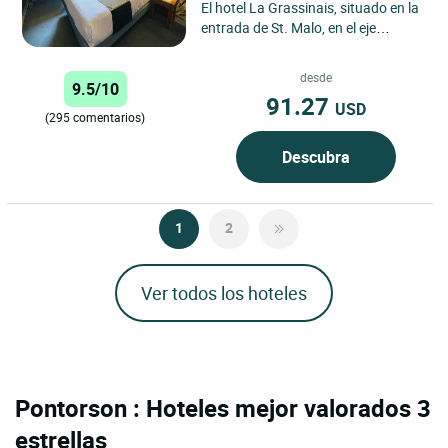
El hotel La Grassinais, situado en la
entrada de St. Malo, en el eje
principal desde Rennes y París, es
una encantadora...
desde
9.5/10
91.27
USD
(295 comentarios)
Descubra
1
2
Ver todos los hoteles
Pontorson : Hoteles mejor valorados 3
estrellas