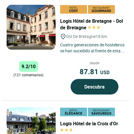
Logis Hôtel de Bretagne - Dol
de Bretagne
Dol De Bretagne
18 km
Cuatro generaciones de hosteleros
se han sucedido al frente de esta
casa familiar de carácter. Hotel de
tres estrellas,...
desde
9.2/10
87.81
USD
(121 comentarios)
Descubra
Logis Hôtel de la Croix d'Or