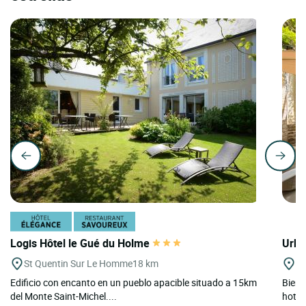
Logis Hôtel le Gué du Holme
Urba
St Quentin Sur Le Homme
18 km
Di
Edificio con encanto en un pueblo apacible situado a 15km
Bienv
del Monte Saint-Michel....
hotel 