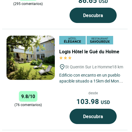
86.65
USD
(295 comentarios)
Descubra
Logis Hôtel le Gué du Holme
St Quentin Sur Le Homme
18 km
Edificio con encanto en un pueblo
apacible situado a 15km del Monte
Saint-Michel. Amplias habitaciones
y cocina cuidadosamente...
desde
9.8/10
103.98
USD
(76 comentarios)
Descubra