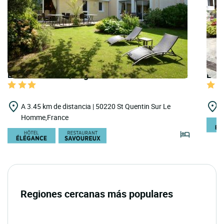
LOGIS HOTELS | Logis Hôtel le Gué du Holme
LOGI
A 3.45 km de distancia | 50220 St Quentin Sur Le
A
Homme,France
Regiones cercanas más populares