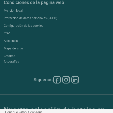
Condiciones de la página web
Mención legal
Protección de datos personales (RGPD)
Configuración de las cookies
CGV
Asistencia
Mapa del sitio
Créditos
fotografías
Síguenos
Nuestra selección de hoteles en
Continue without consent