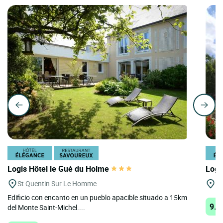
Logis Hôtel le Gué du Holme
Logi
St Quentin Sur Le Homme
Cr
Edificio con encanto en un pueblo apacible situado a 15km
9.8
del Monte Saint-Michel....