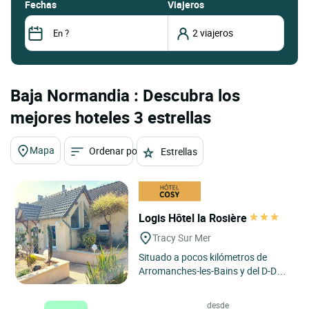
fechas
Viajeros
Baja Normandia : Descubra los
mejores hoteles 3 estrellas
Mapa
Ordenar por
Estrellas
Logis Hôtel la Rosière
Tracy Sur Mer
Situado a pocos kilómetros de
Arromanches-les-Bains y del D-Day
Landing Museum, el Hotel La
Rosière tiene 24 cómodas
desde