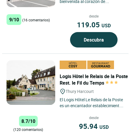
bienvenida al corazón de
Normandía, ofreciéndole un respiro
donde podrá descubrir,...
desde
9/10
(16 comentarios)
119.05
USD
Descubra
Logis Hôtel le Relais de la Poste
Rest. le Fil du Temps
Thury Harcourt
El Logis Hôtel Le Relais de la Poste
es un encantador establecimiento
en el corazón de la región de Suisse
Normande, donde...
desde
8.7/10
95.94
USD
(120 comentarios)