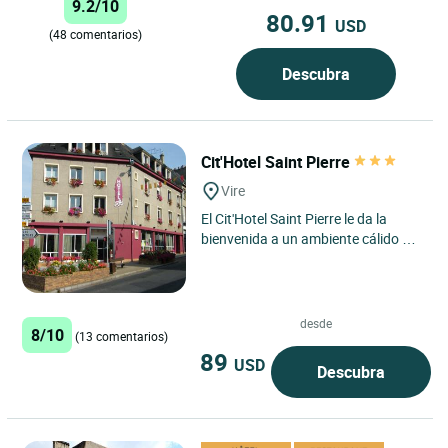
9.2/10
habitaciones,...
80.91
USD
(48 comentarios)
Descubra
Cit'Hotel Saint Pierre
Vire
El Cit'Hotel Saint Pierre le da la
bienvenida a un ambiente cálido y
auténtico desde su llegada, con una
ubicación ideal...
desde
8/10
(13 comentarios)
89
USD
Descubra