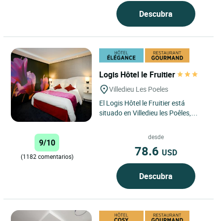
Descubra
Logis Hôtel le Fruitier
Villedieu Les Poeles
El Logis Hôtel le Fruitier está
situado en Villedieu les Poêles,
ciudad mundialmente conocida por
su fundición de campanas. ...
desde
9/10
78.6
USD
(1182 comentarios)
Descubra