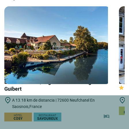
LOGIS HOTELS | Logis Hôtel les Etangs de
LOGI
Guibert
A 13.18 km de distancia | 72600 Neufchatel En
A
Saosnois,France