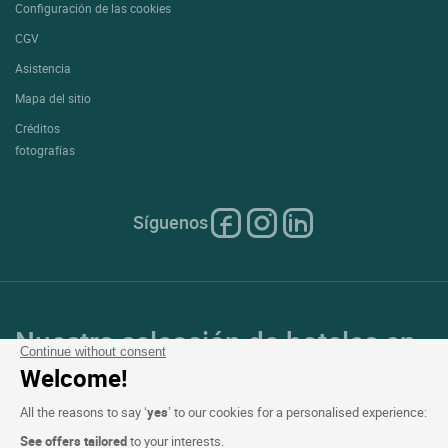
Configuración de las cookies
CGV
Asistencia
Mapa del sitio
Créditos
fotografías
Síguenos
Nuestra selección de hoteles en
Continue without consent
Francia y en Europa
Welcome!
All the reasons to say ‘
yes
’ to our cookies for a personalised experience:
Top de países
See offers tailored
to your interests.