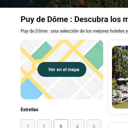
Puy de Dôme : Descubra los me
Puy de Dôme : una selección de los mejores hoteles y
Ver en el mapa
Estrellas
1
2
3
4
5