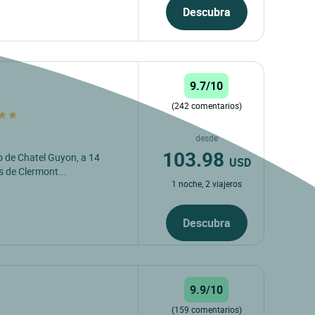
Descubra
9.7/10
(242 comentarios)
desde
103.98
ro de Chatel Guyon, a 14
USD
s de Clermont...
1 noche, 2 viajeros
Descubra
9.9/10
(159 comentarios)