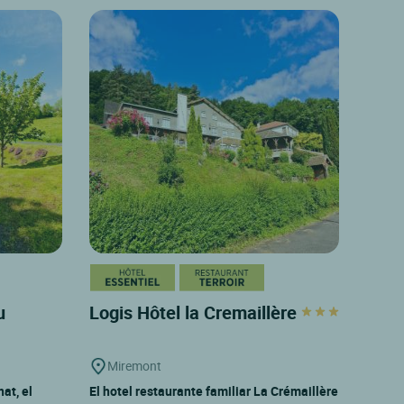
u
Logis Hôtel la Cremaillère
Miremont
at, el
El hotel restaurante familiar La Crémaillère