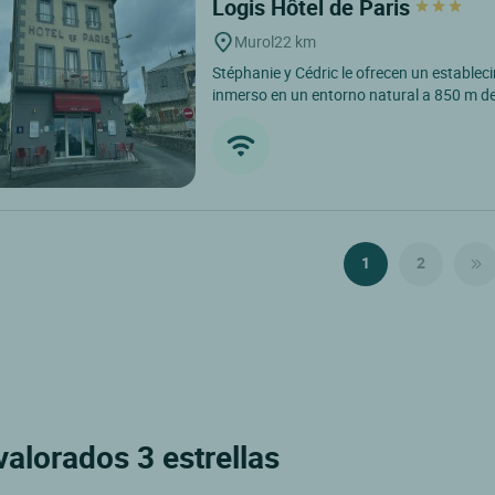
Logis Hôtel de Paris
Murol
22 km
Stéphanie y Cédric le ofrecen un establec
inmerso en un entorno natural a 850 m de a
1
2
alorados 3 estrellas