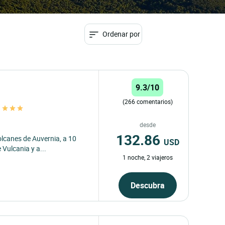
Ordenar por
9.3/10
(266 comentarios)
t
desde
132.86
olcanes de Auvernia, a 10
USD
Vulcania y a...
1 noche, 2 viajeros
Descubra