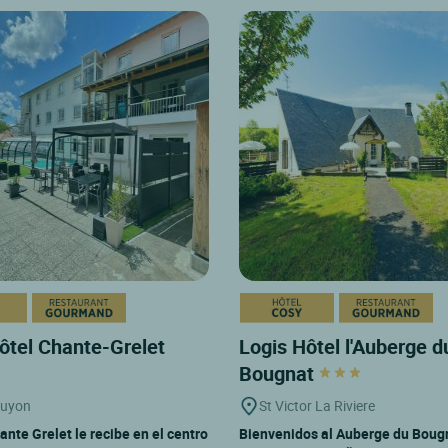
ôtel Chante-Grelet
Logis Hôtel l'Auberge d
Bougnat
guyon
St Victor La Riviere
ante Grelet le recibe en el centro
Bienvenidos al Auberge du Bougn