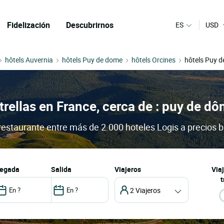
Fidelización
Descubrirnos
ES
USD
hôtels Auvernia
hôtels Puy de dome
hôtels Orcines
hôtels Puy 
trellas en France, cerca de : puy de d
restaurante entre más de 2.000 hoteles Logis a precios b
llegada
salida
Viajeros
Via
t
2 Viajeros