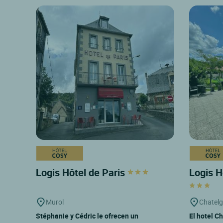
Logis Hôtel de Paris
Logis H
Murol
Chatel
Stéphanie y Cédric le ofrecen un
El hotel Ch