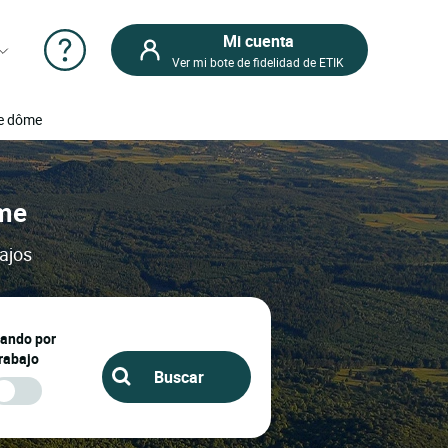
Mi cuenta
Ver mi bote de fidelidad de ETIK
de dôme
ôme
ajos
jando por
rabajo