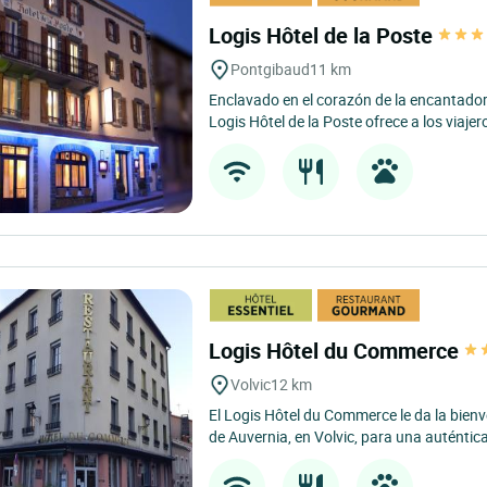
Logis Hôtel de la Poste
Pontgibaud
11 km
Enclavado en el corazón de la encantado
Logis Hôtel de la Poste ofrece a los viajer
Logis Hôtel du Commerce
Volvic
12 km
El Logis Hôtel du Commerce le da la bienv
de Auvernia, en Volvic, para una auténtic