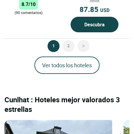
del Borbonés...
desde
8.7/10
87.85
USD
(90 comentarios)
Descubra
1
2
Ver todos los hoteles
Cunlhat : Hoteles mejor valorados 3
estrellas