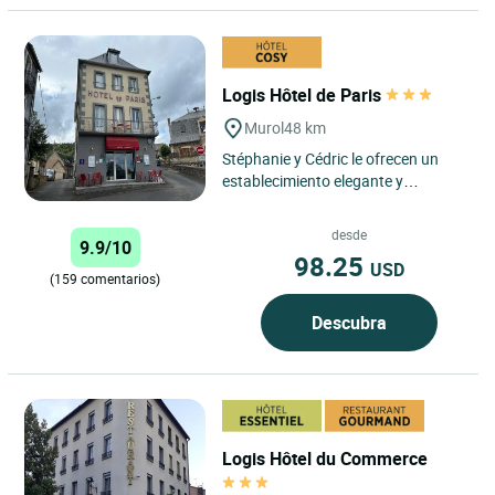
Logis Hôtel de Paris
Murol
48 km
Stéphanie y Cédric le ofrecen un
establecimiento elegante y
confortable, inmerso en un entorno
natural a 850 m de altitud. ...
desde
9.9/10
98.25
USD
(159 comentarios)
Descubra
Logis Hôtel du Commerce