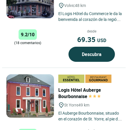
Volvic
48 km
El Logis Hôtel du Commerce le da la
bienvenida al corazón de la región
de Auvernia, en Volvic, para una
auténtica escapada...
desde
9.2/10
69.35
USD
(18 comentarios)
Descubra
Logis Hôtel Auberge
Bourbonnaise
St Yorre
49 km
El Auberge Bourbonnaise, situado
en el corazón de St. Yorre, al pie de
la montaña de la provincia histórica