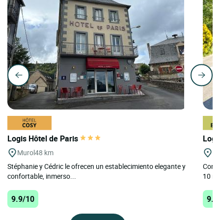
Logis Hôtel de Paris
Logi
Murol
48 km
La
Stéphanie y Cédric le ofrecen un establecimiento elegante y
Con u
confortable, inmerso...
10 mi
9.9/10
9.6