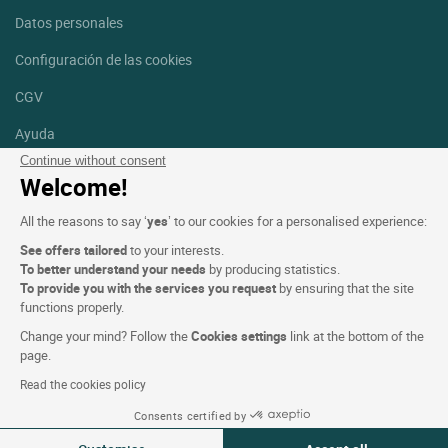
Datos personales
Configuración de las cookies
CGV
Ayuda
Continue without consent
Mapa del sitio
Welcome!
Créditos
All the reasons to say ‘
yes
’ to our cookies for a personalised experience:
fotografías
See offers tailored
to your interests.
Síguenos
To better understand your needs
by producing statistics.
To provide you with the services you request
by ensuring that the site
Facebook
Instagram
functions properly.
Change your mind? Follow the
Cookies settings
link at the bottom of the
Linkedin
page.
Read the cookies policy
Consents certified by