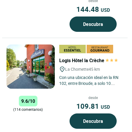
desde
144.48
USD
Descubra
Logis Hôtel la Crèche
La Chomette
45 km
Con una ubicación ideal en la RN
102, entre Brioude, a solo 10
minutos, y Le Puy-en-Velay, a 45
minutos, el Logis Hotel...
desde
9.6/10
109.81
USD
(114 comentarios)
Descubra