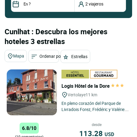
Cunlhat : Descubra los mejores
hoteles 3 estrellas
Mapa
Ordenar por
Estrellas
Logis Hôtel de la Dore
Vertolaye
11 km
En pleno corazón del Parque de
Livradois Forez, Frédéric y Valérie le
recibirán en el hotel de la Dore à
Vertolaye,...
desde
6.8/10
113.28
USD
(10 comentarios)