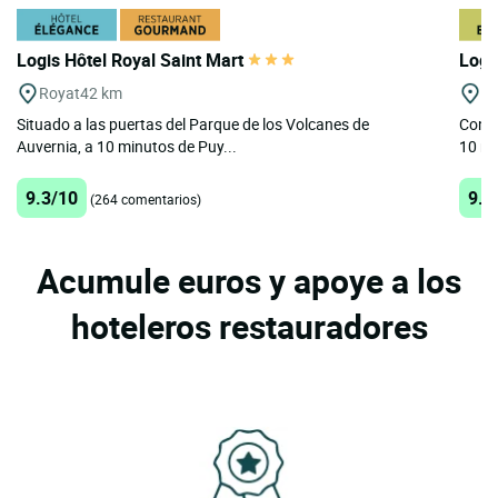
Logis Hôtel Royal Saint Mart
Logi
Royat
42 km
La
Situado a las puertas del Parque de los Volcanes de
Con u
Auvernia, a 10 minutos de Puy...
10 mi
9.3/10
9.6
(264 comentarios)
Acumule euros y apoye a los
hoteleros restauradores