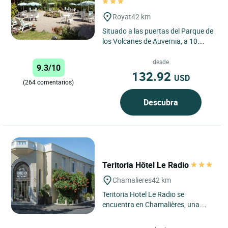
Royat
42 km
Situado a las puertas del Parque de
los Volcanes de Auvernia, a 10
minutos de Puy de Dôme, a 15
minutos de Vulcania y a...
desde
9.3/10
132.92
USD
(264 comentarios)
Descubra
Teritoria Hôtel Le Radio
Chamalieres
42 km
Teritoria Hotel Le Radio se
encuentra en Chamalières, una
elegante ciudad termal junto a
Clermont-Ferrand, en el corazón...