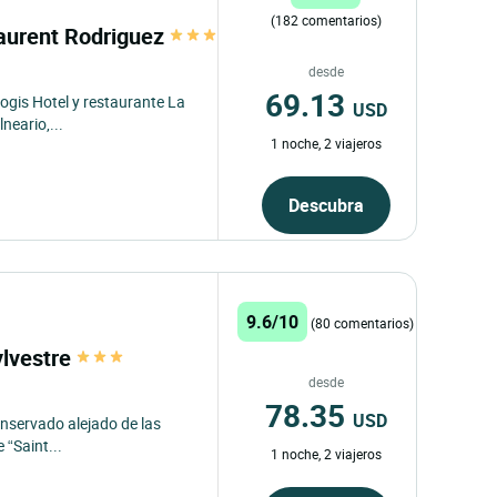
(182 comentarios)
 Laurent Rodriguez
desde
69.13
Logis Hotel y restaurante La
USD
neario,...
1 noche, 2 viajeros
Descubra
9.6/10
(80 comentarios)
ylvestre
desde
78.35
USD
onservado alejado de las
 “Saint...
1 noche, 2 viajeros