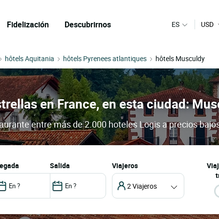
Fidelización
Descubrirnos
ES
USD
hôtels Aquitania
hôtels Pyrenees atlantiques
hôtels Musculdy
strellas en France, en esta ciudad: Mu
taurante entre más de 2.000 hoteles Logis a precios bajo
llegada
salida
Viajeros
Via
t
2 Viajeros