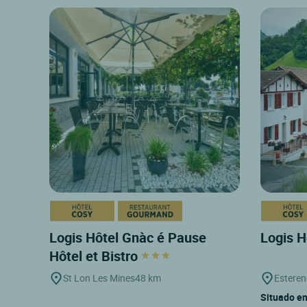
Logis Hôtel Gnàc é Pause
Logis H
Hôtel et Bistro
St Lon Les Mines
48 km
Estere
Situado en