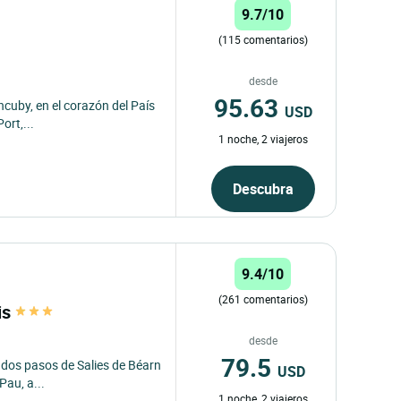
9.7/10
(115 comentarios)
desde
95.63
ncuby, en el corazón del País
USD
ort,...
1 noche, 2 viajeros
Descubra
9.4/10
(261 comentarios)
is
desde
79.5
a dos pasos de Salies de Béarn
USD
Pau, a...
1 noche, 2 viajeros