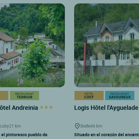
ôtel Andreinia
Logis Hôtel l'Ayguelad
ncuby
21 km
Bielle
46 km
 el pintoresco pueblo de
Situado en el corazón del encan