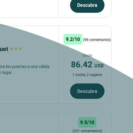
Descubra
9.2/10
(96 comentarios)
quet
desde
86.42
USD
bre las puertas a una cálida
 lugar...
1 noche, 2 viajeros
Descubra
9.5/10
(231 comentarios)