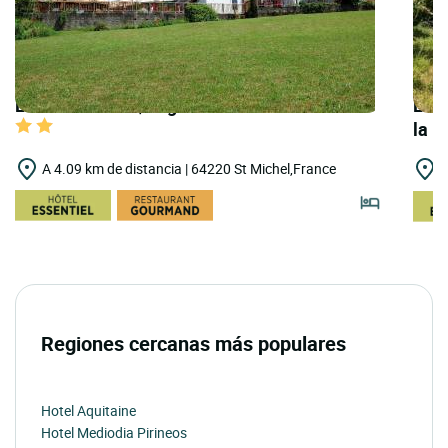
LOGIS HOTELS | Logis Hôtel Xoko-Goxoa
LOGI
la N
A 4.09 km de distancia | 64220 St Michel,France
A
Regiones cercanas más populares
Hotel Aquitaine
Hotel Mediodia Pirineos