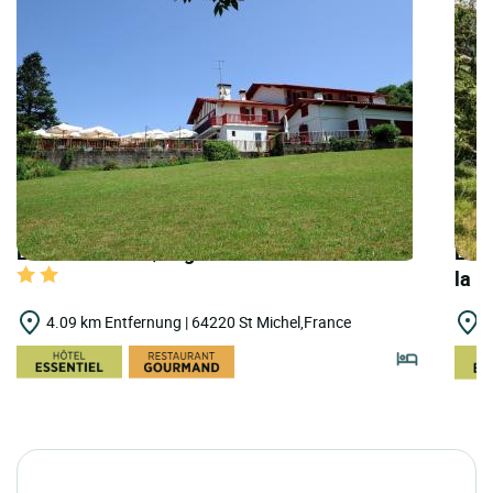
LOGIS HOTELS | Logis Hôtel Xoko-Goxoa
LOGI
la N
4.09 km Entfernung | 64220 St Michel,France
4