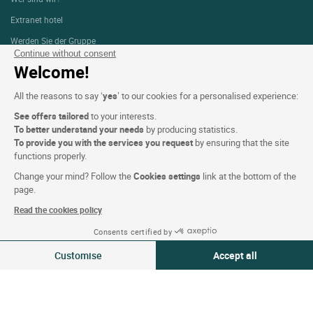
Extranet hotel
Werden Sie der Gruppe
Continue without consent
Geschenkkarten e-cards
Welcome!
Geschäfte und gruppen
All the reasons to say ‘
yes
’ to our cookies for a personalised experience:
Logis Karriere
See offers tailored
to your interests.
Presse
To better understand your needs
by producing statistics.
To provide you with the services you request
by ensuring that the site
functions properly.
Bedingungen der Website
Change your mind? Follow the
Cookies settings
link at the bottom of the
page.
Rechtliche Hinweise
Read the cookies policy
Personenbezogene Daten (DSGVO)
Consents certified by
Cookie-Einstellungen
08-09 Aug 2026
Ändern
Customise
Accept all
2 Reisende | 1 Zimmer
CGV
Consent Management Platform: Personalize Your Options
Axeptio consent
Support
Our platform empowers you to tailor and manage your privacy settings,
Sitemap