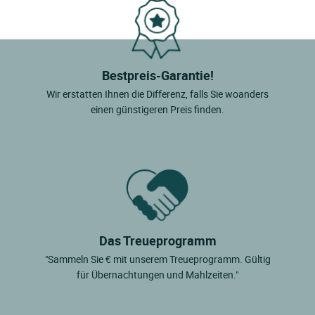
Bestpreis-Garantie!
Wir erstatten Ihnen die Differenz, falls Sie woanders
einen günstigeren Preis finden.
Das Treueprogramm
"Sammeln Sie € mit unserem Treueprogramm. Gültig
für Übernachtungen und Mahlzeiten."