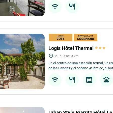
Logis Hôtel Thermal
Saubusse
19 km
En el centro de una estación termal, un r
de las Landas y el océano Atlántico, el hote
Urban Style Biarritz Hôtel L