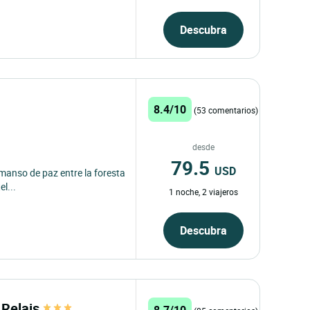
Descubra
8.4/10
(53 comentarios)
desde
79.5
USD
emanso de paz entre la foresta
l...
1 noche, 2 viajeros
Descubra
e Relais
8.7/10