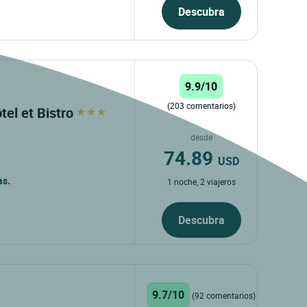
Descubra
9.9/10
(203 comentarios)
tel et Bistro
desde
74.89
USD
as.
1 noche, 2 viajeros
Descubra
9.7/10
(92 comentarios)