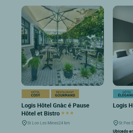
Logis Hôtel Gnàc é Pause
Logis H
Hôtel et Bistro
St Lon Les Mines
24 km
St Pee S
Ubicado en