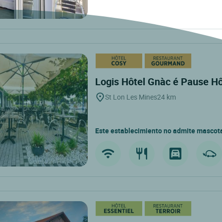
Logis Hôtel Gnàc é Pause Hô
St Lon Les Mines
24 km
Este establecimiento no admite mascot