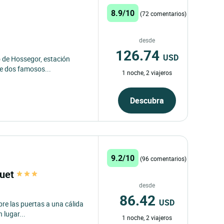
8.9/10
(72 comentarios)
desde
126.74
USD
no de Hossegor, estación
e dos famosos...
1 noche, 2 viajeros
Descubra
9.2/10
(96 comentarios)
quet
desde
86.42
USD
bre las puertas a una cálida
 lugar...
1 noche, 2 viajeros