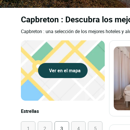
Capbreton : Descubra los mejo
Capbreton : una selección de los mejores hoteles y al
Ver en el mapa
Estrellas
1
2
3
4
5