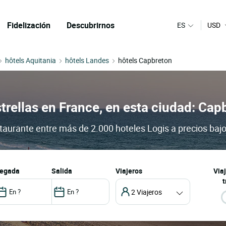
Fidelización
Descubrirnos
ES
USD
hôtels Aquitania
hôtels Landes
hôtels Capbreton
trellas en France, en esta ciudad: Cap
staurante entre más de 2.000 hoteles Logis a precios baj
llegada
salida
Viajeros
Via
t
2 Viajeros