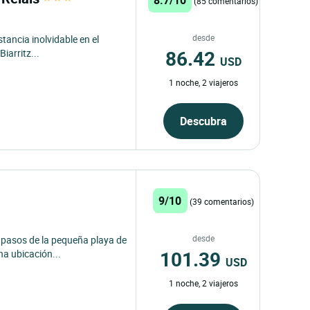
(85 comentarios)
desde
stancia inolvidable en el
86.42
iarritz...
USD
1 noche, 2 viajeros
Descubra
9/10
(39 comentarios)
desde
s pasos de la pequeña playa de
101.39
na ubicación...
USD
1 noche, 2 viajeros