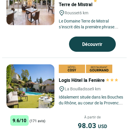
Terre de Mistral
Rousset
6 km
Le Domaine Terre de Mistral
s’inscrit dès la première phrase
comme une table profondément liée
à son environnement,...
Découvrir
Logis Hôtel la Fenière
La Bouilladisse
9 km
Idéalement située dans les Bouches
du Rhône, au coeur de la Provence,
à seulement 15 mn d'Aix en
Provence, 25 minutes...
À partir de
9.6/10
(171 avis)
98.03
USD