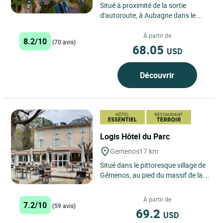
Situé à proximité de la sortie
d'autoroute, à Aubagne dans le
hameau de Pont de l'Etoile au pied
du Garlaban et des collines...
À partir de
8.2/10
(70 avis)
68.05
USD
Découvrir
Logis Hôtel du Parc
Gemenos
17 km
Situé dans le pittoresque village de
Gémenos, au pied du massif de la
Sainte-Baume, le Logis Hôtel du
Parc à Gémenos...
À partir de
7.2/10
(59 avis)
69.2
USD