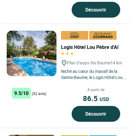
Découvrir
Logis Hôtel Lou Pèbre d'Aï
Plan D'aups Ste Baume
14 km
Niché au cœur du massif de la
Sainte-Baume, le Logis Hôtel Lou
Pèbre d'Aï vous accueille dans un
cadre naturel d'exception,...
À partir de
9.5/10
(52 avis)
86.5
USD
Découvrir