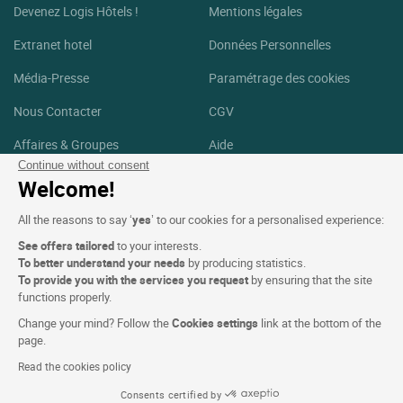
Devenez Logis Hôtels !
Mentions légales
Extranet hotel
Données Personnelles
Média-Presse
Paramétrage des cookies
Nous Contacter
CGV
Affaires & Groupes
Aide
Continue without consent
Logis Hôtels Recrute
Plan du site
Welcome!
Crédits Photos
All the reasons to say ‘
yes
’ to our cookies for a personalised experience:
See offers tailored
to your interests.
Suivez-nous
To better understand your needs
by producing statistics.
To provide you with the services you request
by ensuring that the site
Facebook
Instagram
functions properly.
Change your mind? Follow the
Cookies settings
link at the bottom of the
Linkedin
page.
Read the cookies policy
Consents certified by