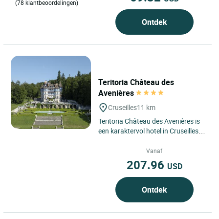
(78 klantbeoordelingen)
Ontdek
Teritoria Château des
Avenières
Cruseilles
11 km
Teritoria Château des Avenières is
een karaktervol hotel in Cruseilles,
in de regio Auvergne-Rhône-Alpes,
gelegen op een...
Vanaf
207.96
USD
Ontdek