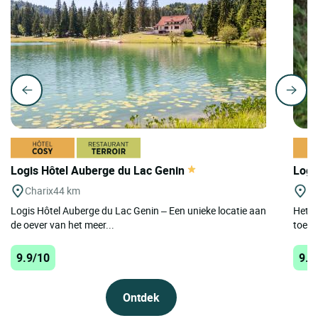
Logis Hôtel Auberge du Lac Genin
Logi
Charix
44 km
La
Logis Hôtel Auberge du Lac Genin – Een unieke locatie aan
Het Lo
de oever van het meer...
toevl
9.9/10
9.9
Ontdek