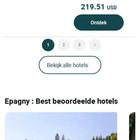
219.51
USD
Ontdek
1
2
3
Bekijk alle hotels
Epagny : Best beoordeelde hotels