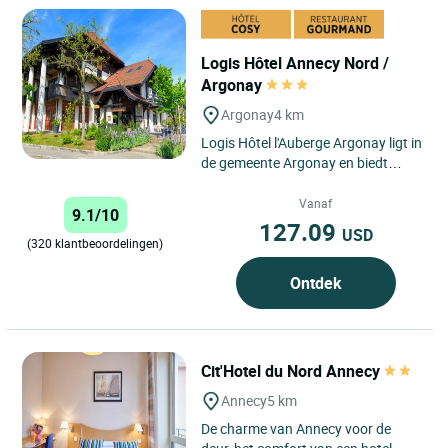
Logis Hôtel Annecy Nord /
Argonay
Argonay
4 km
Logis Hôtel l'Auberge Argonay ligt in
de gemeente Argonay en biedt
gasten een unieke vakantie-
ervaring waar comfort en natuur...
Vanaf
9.1/10
127.09
USD
(320 klantbeoordelingen)
Ontdek
Cit'Hotel du Nord Annecy
Annecy
5 km
De charme van Annecy voor de