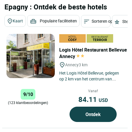
Epagny : Ontdek de beste hotels
Kaart
Populaire faciliteiten
Sorteren op
Sterr
Logis Hôtel Restaurant Bellevue
Annecy
Annecy
3 km
Het Logis Hôtel Bellevue, gelegen
op 2 km van het centrum van
Annecy (bereikbaar te voet of met
de bus (gratis in juli en...
Vanaf
9/10
84.11
USD
(123 klantbeoordelingen)
Ontdek