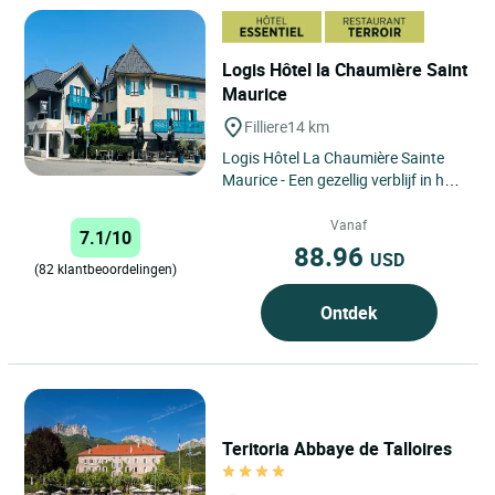
Logis Hôtel la Chaumière Saint
Maurice
Filliere
14 km
Logis Hôtel La Chaumière Sainte
Maurice - Een gezellig verblijf in het
hart van de bergen, met
authentieke charme, heerlijke...
Vanaf
7.1/10
88.96
USD
(82 klantbeoordelingen)
Ontdek
Teritoria Abbaye de Talloires