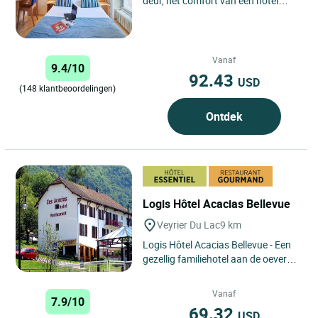
deur, het comfort van een hotel
waar elk detail telt. Het Cit'Hôtel du
Nord in Annecy is ideaal...
Vanaf
9.4/10
92.43
USD
(148 klantbeoordelingen)
Ontdek
Logis Hôtel Acacias Bellevue
Veyrier Du Lac
9 km
Logis Hôtel Acacias Bellevue - Een
gezellig familiehotel aan de oever
van het meer van Annecy, waar
natuur, authenticiteit...
Vanaf
7.9/10
69.32
USD