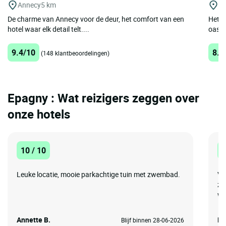
Annecy
5 km
Ai
De charme van Annecy voor de deur, het comfort van een
Het L
hotel waar elk detail telt....
oase v
9.4/10
8.8
(148 klantbeoordelingen)
Epagny : Wat reizigers zeggen over
onze hotels
10 / 10
8
Leuke locatie, mooie parkachtige tuin met zwembad.
Vo
zu
wa
Annette B.
Ed
Blijf binnen 28-06-2026