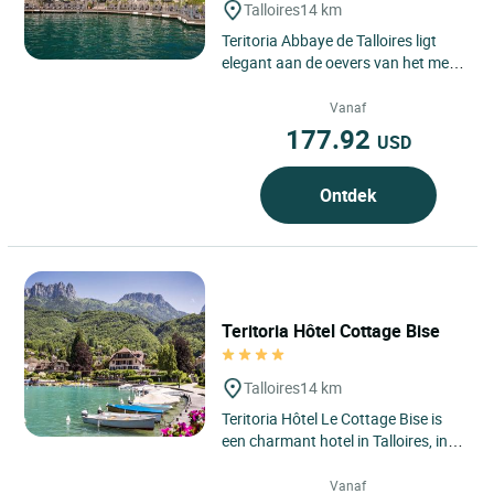
Talloires
14 km
Teritoria Abbaye de Talloires ligt
elegant aan de oevers van het meer
van Annecy, in het dorp Talloires-
Montmin in Haute-Savoie,...
Vanaf
177.92
USD
Ontdek
Teritoria Hôtel Cottage Bise
Talloires
14 km
Teritoria Hôtel Le Cottage Bise is
een charmant hotel in Talloires, in
de regio Auvergne-Rhône-Alpes,
aan de oevers van...
Vanaf