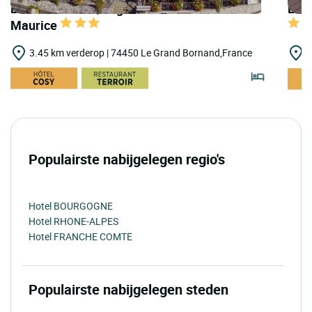
LOGIS HOTELS | Logis Hôtel la Croix Saint
LOGI
Maurice
3.45 km verderop | 74450 Le Grand Bornand,France
5
Populairste nabijgelegen regio's
Hotel BOURGOGNE
Hotel RHONE-ALPES
Hotel FRANCHE COMTE
Populairste nabijgelegen steden